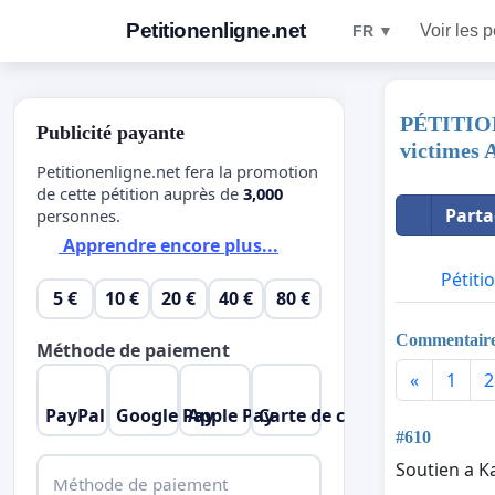
Petitionenligne.net
Voir les p
FR ▼
PÉTITION
Publicité payante
victimes A
Petitionenligne.net fera la promotion
de cette pétition auprès de
3,000
Parta
personnes.
Apprendre encore plus...
Pétiti
5 €
10 €
20 €
40 €
80 €
Commentair
Méthode de paiement
«
1
2
PayPal
Google Pay
Apple Pay
Carte de crédit
#610
Soutien a Ka
Méthode de paiement