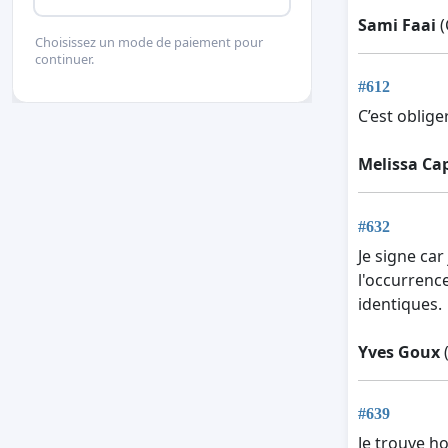
Sami Faai
(
Choisissez un mode de paiement pour
continuer.
#612
C’est oblige
Melissa Ca
#632
Je signe ca
l'occurrenc
identiques.
Yves Goux
(
#639
Je trouve h