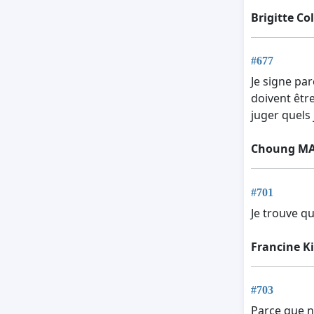
Brigitte C
#677
Je signe pa
doivent êtr
juger quels
Choung M
#701
Je trouve q
Francine K
#703
Parce que n