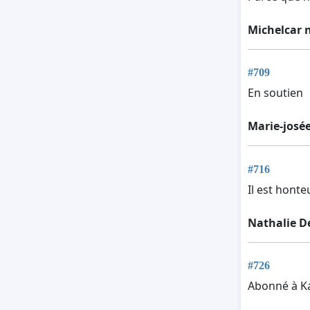
Michelcar 
#709
En soutien
Marie-josé
#716
Il est honte
Nathalie D
#726
Abonné à Ka