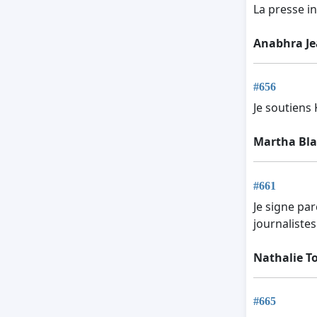
La presse i
Anabhra Je
#656
Je soutiens 
Martha Bla
#661
Je signe par
journalistes
Nathalie T
#665