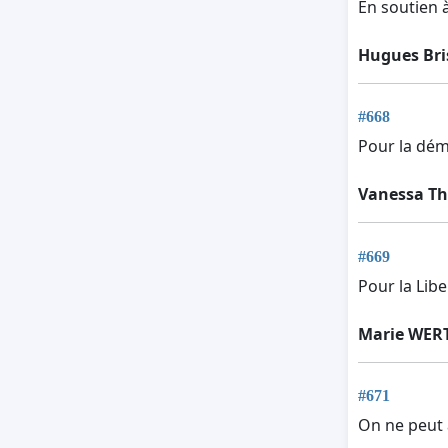
En soutien 
Hugues Bri
#668
Pour la démo
Vanessa T
#669
Pour la Libe
Marie WER
#671
On ne peut a