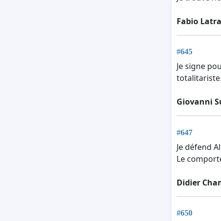
Fabio Latr
#645
Je signe po
totalitariste
Giovanni S
#647
Je défend A
Le comporte
Didier Cha
#650