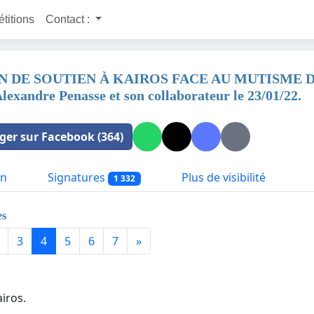
étitions
Contact :
 DE SOUTIEN À KAIROS FACE AU MUTISME DE L' A
lexandre Penasse et son collaborateur le 23/01/22.
ger sur Facebook (364)
on
Signatures
Plus de visibilité
1 332
es
3
4
5
6
7
»
iros.