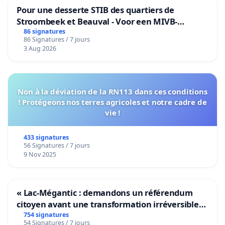
Pour une desserte STIB des quartiers de
Stroombeek et Beauval - Voor een MIVB-
bediening van de wijken Strombeek en Het
86 signatures
86 Signatures / 7 jours
Voor
3 Aug 2026
Non à la déviation de la RN113 dans ces conditions
! Protégeons nos terres agricoles et notre cadre de
vie !
433 signatures
56 Signatures / 7 jours
9 Nov 2025
« Lac-Mégantic : demandons un référendum
citoyen avant une transformation irréversible
de notre territoire »
754 signatures
54 Signatures / 7 jours