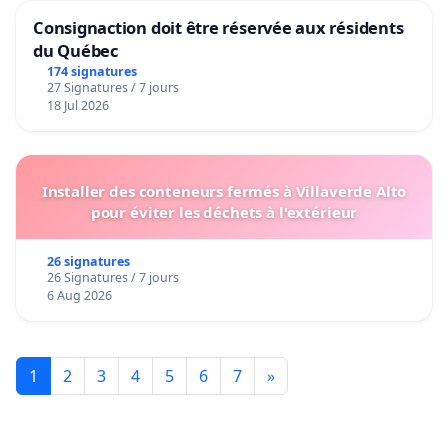
Consignaction doit être réservée aux résidents
du Québec
174 signatures
27 Signatures / 7 jours
18 Jul 2026
Installer des conteneurs fermés à Villaverde Alto
pour éviter les déchets à l'extérieur
26 signatures
26 Signatures / 7 jours
6 Aug 2026
1
2
3
4
5
6
7
»