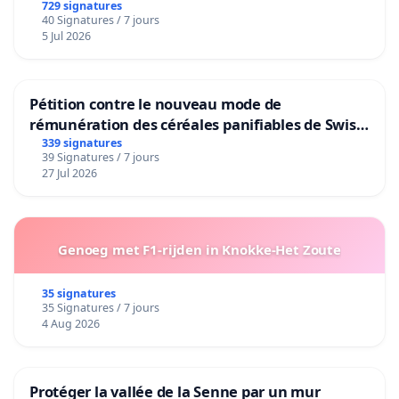
729 signatures
40 Signatures / 7 jours
5 Jul 2026
Pétition contre le nouveau mode de
rémunération des céréales panifiables de Swiss
granum basé sur la teneur en protéines
339 signatures
39 Signatures / 7 jours
27 Jul 2026
Genoeg met F1-rijden in Knokke-Het Zoute
35 signatures
35 Signatures / 7 jours
4 Aug 2026
Protéger la vallée de la Senne par un mur