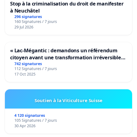
Stop à la criminalisation du droit de manifester
à Neuchâtel
296 signatures
160 Signatures / 7 jours
29 Jul 2026
« Lac-Mégantic : demandons un référendum
citoyen avant une transformation irréversible
de notre territoire »
742 signatures
112 Signatures / 7 jours
17 Oct 2025
Soutien à la Viticulture Suisse
4 120 signatures
105 Signatures / 7 jours
30 Apr 2026