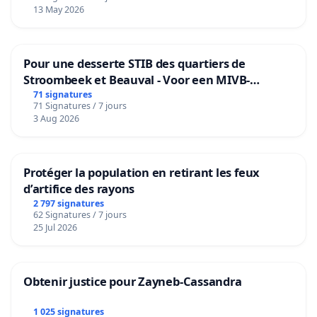
13 May 2026
Pour une desserte STIB des quartiers de
Stroombeek et Beauval - Voor een MIVB-
bediening van de wijken Strombeek en Het
71 signatures
71 Signatures / 7 jours
Voor
3 Aug 2026
Protéger la population en retirant les feux
d’artifice des rayons
2 797 signatures
62 Signatures / 7 jours
25 Jul 2026
Obtenir justice pour Zayneb-Cassandra
1 025 signatures