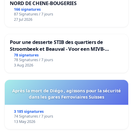
NORD DE CHENE-BOUGERIES
166 signatures
87 Signatures / 7 jours
27 Jul 2026
Pour une desserte STIB des quartiers de
Stroombeek et Beauval - Voor een MIVB-
bediening van de wijken Strombeek en Het
78 signatures
78 Signatures / 7 jours
Voor
3 Aug 2026
Après la mort de Diégo , agissons pour la sécurité
dans les gares Ferroviaires Suisses
3 185 signatures
74 Signatures / 7 jours
13 May 2026