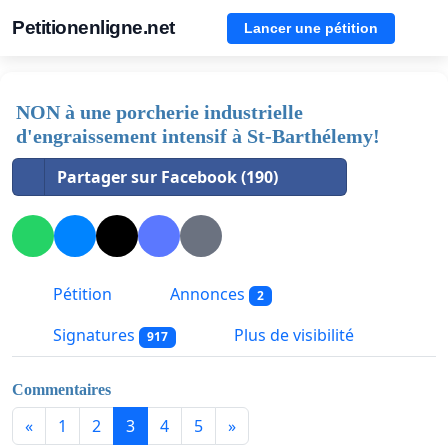
Petitionenligne.net
Lancer une pétition
NON à une porcherie industrielle
d'engraissement intensif à St-Barthélemy!
Partager sur Facebook (190)
Pétition
Annonces
2
Signatures
Plus de visibilité
917
Commentaires
«
1
2
3
4
5
»