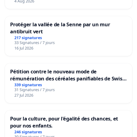
4 Aug 2026
Protéger la vallée de la Senne par un mur
antibruit vert
217 signatures
33 Signatures / 7 jours
16 Jul 2026
Pétition contre le nouveau mode de
rémunération des céréales panifiables de Swiss
granum basé sur la teneur en protéines
339 signatures
31 Signatures / 7 jours
27 Jul 2026
Pour la culture, pour l'égalité des chances, et
pour nos enfants.
246 signatures
30 Signatures / 7 jours