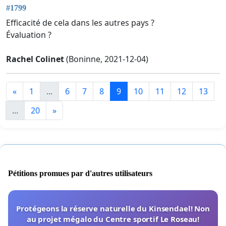
#1799
Efficacité de cela dans les autres pays ?
Évaluation ?
Rachel Colinet
(Boninne, 2021-12-04)
«
1
...
6
7
8
9
10
11
12
13
...
20
»
Pétitions promues par d'autres utilisateurs
Protégeons la réserve naturelle du Kinsendael! Non
au projet mégalo du Centre sportif Le Roseau!