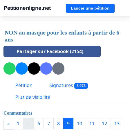
Petitionenligne.net
Lancer une pétition
NON au masque pour les enfants à partir de 6
ans
Partager sur Facebook (2154)
Pétition
Signatures
3 973
Plus de visibilité
Commentaires
«
1
...
6
7
8
9
10
11
12
13