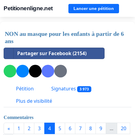
Petitionenligne.net
Lancer une pétition
NON au masque pour les enfants à partir de 6
ans
Partager sur Facebook (2154)
Pétition
Signatures
3 973
Plus de visibilité
Commentaires
«
1
2
3
4
5
6
7
8
9
...
20