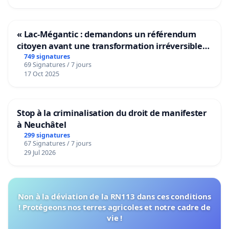
« Lac-Mégantic : demandons un référendum
citoyen avant une transformation irréversible
de notre territoire »
749 signatures
69 Signatures / 7 jours
17 Oct 2025
Stop à la criminalisation du droit de manifester
à Neuchâtel
299 signatures
67 Signatures / 7 jours
29 Jul 2026
Non à la déviation de la RN113 dans ces conditions
! Protégeons nos terres agricoles et notre cadre de
vie !