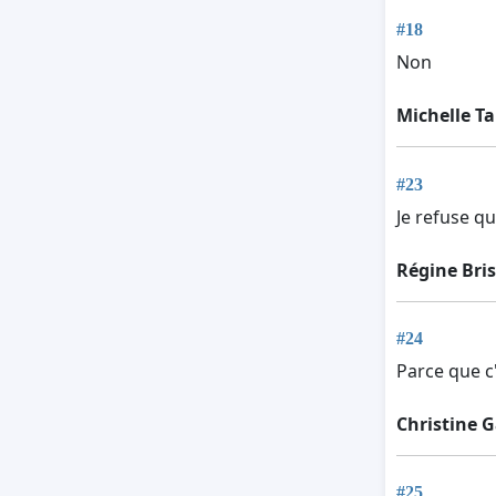
#18
Non
Michelle Ta
#23
Je refuse q
Régine Bri
#24
Parce que c'
Christine G
#25