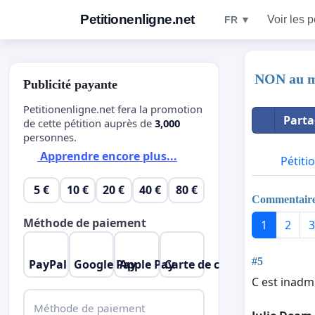
Petitionenligne.net
Voir les p
FR ▼
NON au ma
Publicité payante
Petitionenligne.net fera la promotion
Parta
de cette pétition auprès de
3,000
personnes.
Apprendre encore plus...
Pétiti
5 €
10 €
20 €
40 €
80 €
Commentair
Méthode de paiement
1
2
3
#5
PayPal
Google Pay
Apple Pay
Carte de crédit
C est inadmis
Méthode de paiement