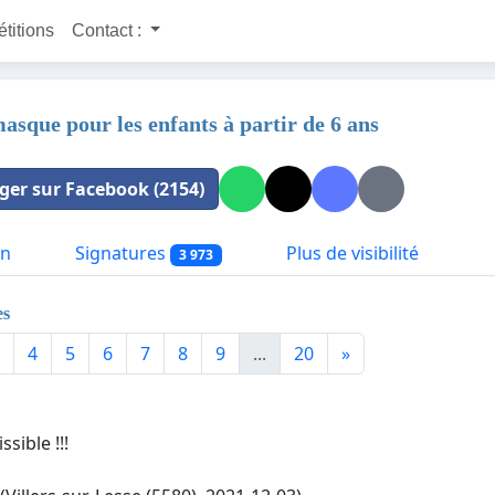
étitions
Contact :
sque pour les enfants à partir de 6 ans
ger sur Facebook (2154)
on
Signatures
Plus de visibilité
3 973
es
4
5
6
7
8
9
...
20
»
sible !!!