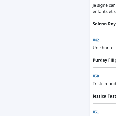
Je signe ca
enfants et 
Solenn Roy
#42
Une honte d
Purdey Fili
#50
Triste mond
Jessica Fas
#51