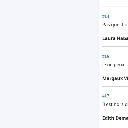
#14
Pas questio
Laura Hab
#16
Je ne peux 
Margaux Vi
#17
Il est hors 
Edith Dem