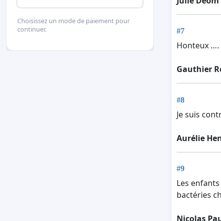
Julie Deom
Choisissez un mode de paiement pour
continuer.
#7
Honteux ….
Gauthier 
#8
Je suis cont
Aurélie He
#9
Les enfants 
bactéries c
Nicolas Pa