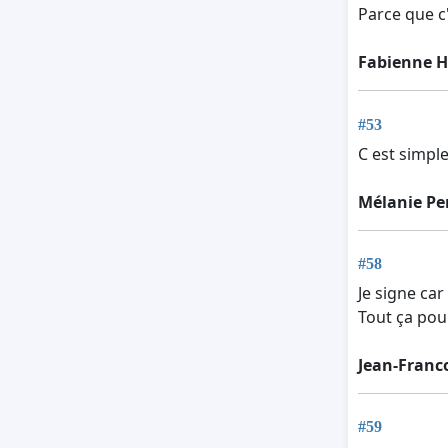
Parce que c'
Fabienne H
#53
C est simpl
Mélanie Pe
#58
Je signe ca
Tout ça pour
Jean-Franc
#59