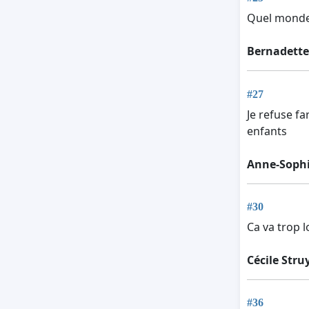
Quel monde 
Bernadett
#27
Je refuse f
enfants
Anne-Soph
#30
Ca va trop l
Cécile Stru
#36