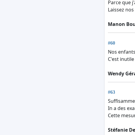
Parce que j'
Laissez nos 
Manon Boui
#60
Nos enfants 
C'est inutile 
Wendy Gér
#63
Suffisammen
In a des ex
Cette mesure
Stéfanie D