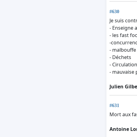
#630
Je suis contr
- Enseigne 
- les fast 
-concurrenc
- malbouffe
- Déchets
- Circulatio
- mauvaise 
Julien Gilbe
#631
Mort aux fa
Antoine Lo