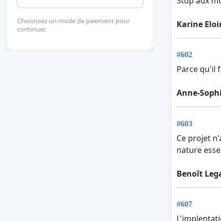
Stop aux mul
Choisissez un mode de paiement pour
Karine Eloi
continuer.
#602
Parce qu'il 
Anne-Sophi
#603
Ce projet n'
nature essen
Benoît Leg
#607
L'implentati