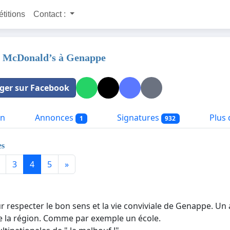
étitions
Contact :
 McDonald’s à Genappe
ger sur Facebook
on
Annonces
Signatures
Plus d
1
932
es
3
4
5
»
r respecter le bon sens et la vie conviviale de Genappe. Un a
e la région. Comme par exemple un école.