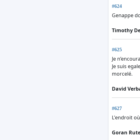
#624
Genappe doi
Timothy De
#625
Je n’encour
Je suis ega
morcelé.
David Ver
#627
L'endroit o
Goran Rute