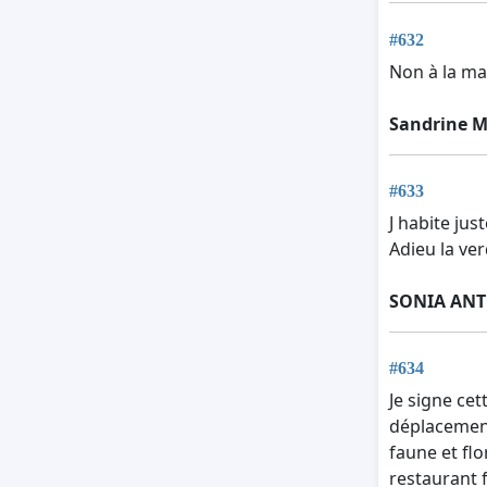
#632
Non à la ma
Sandrine M
#633
J habite jus
Adieu la ver
SONIA AN
#634
Je signe cet
déplacement
faune et flo
restaurant 