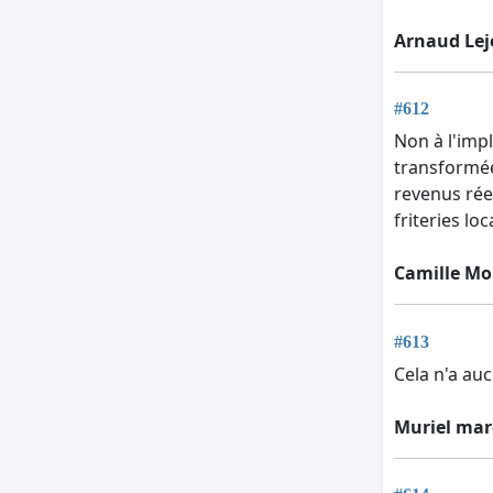
Arnaud Le
#612
Non à l'imp
transformée
revenus rée
friteries lo
Camille Mo
#613
Cela n'a auc
Muriel ma