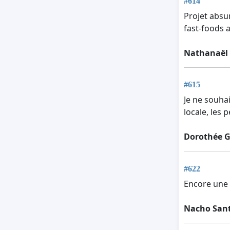
#614
Projet absur
fast-foods 
Nathanaël
#615
Je ne souha
locale, les 
Dorothée G
#622
Encore une 
Nacho Sant