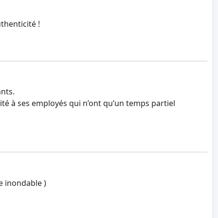
henticité !
nts.
té à ses employés qui n’ont qu’un temps partiel
e inondable )