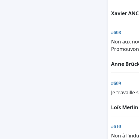
Xavier AN
#608
Non aux nou
Promouvons 
Anne Brüc
#609
Je travaille
Loïs Merlin
#610
Non à l'indu