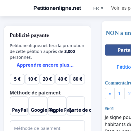
Petitionenligne.net
Voir les p
FR ▼
NON à un
Publicité payante
Petitionenligne.net fera la promotion
Parta
de cette pétition auprès de
3,000
personnes.
Apprendre encore plus...
Pétiti
5 €
10 €
20 €
40 €
80 €
Commentair
Méthode de paiement
«
1
2
#601
PayPal
Google Pay
Apple Pay
Carte de crédit
Je signe pou
habitants d
Méthode de paiement