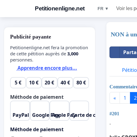
Petitionenligne.net
Voir les p
FR ▼
NON à un
Publicité payante
Petitionenligne.net fera la promotion
Parta
de cette pétition auprès de
3,000
personnes.
Apprendre encore plus...
Pétiti
5 €
10 €
20 €
40 €
80 €
Commentair
Méthode de paiement
«
1
2
#201
PayPal
Google Pay
Apple Pay
Carte de crédit
.
Méthode de paiement