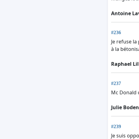
Antoine La
#236
Je refuse la
à la bétoni
Raphael Lil
#237
Mc Donald c
Julie Bode
#239
Je suis opp