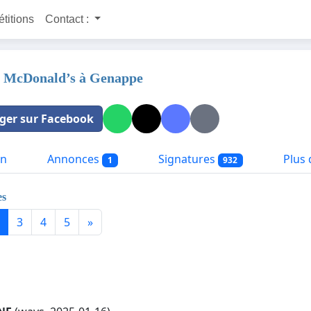
étitions
Contact :
 McDonald’s à Genappe
ger sur Facebook
on
Annonces
Signatures
Plus d
1
932
es
3
4
5
»