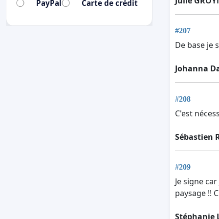
Julie GROY
PayPal
Carte de crédit
#207
De base je 
Johanna Da
#208
C'est néces
Sébastien 
#209
Je signe car
paysage !! 
Stéphanie 