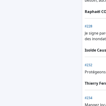
besoin, auc
Raphaël C
#228
Je signe par
des inondat
Isolde Cau
#232
Protégeons 
Thierry Fer
#234
Mangez loca