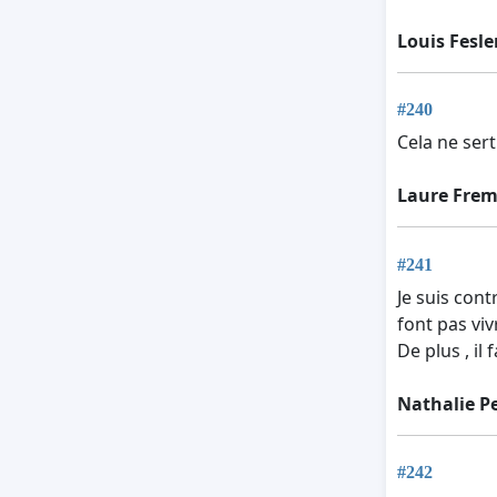
Louis Fesle
#240
Cela ne ser
Laure Fre
#241
Je suis con
font pas viv
De plus , il 
Nathalie P
#242