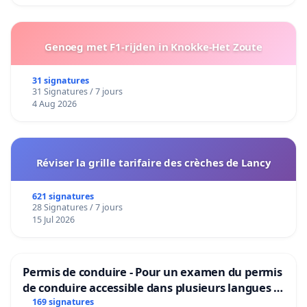
Genoeg met F1-rijden in Knokke-Het Zoute
31 signatures
31 Signatures / 7 jours
4 Aug 2026
Réviser la grille tarifaire des crèches de Lancy
621 signatures
28 Signatures / 7 jours
15 Jul 2026
Permis de conduire - Pour un examen du permis
de conduire accessible dans plusieurs langues à
Bruxelles
169 signatures