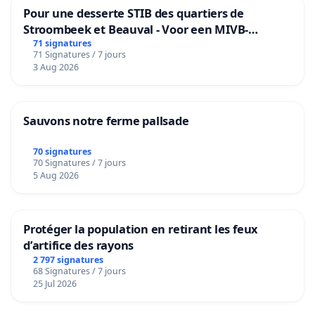
Pour une desserte STIB des quartiers de
Stroombeek et Beauval - Voor een MIVB-
bediening van de wijken Strombeek en Het
71 signatures
71 Signatures / 7 jours
Voor
3 Aug 2026
Sauvons notre ferme pallsade
70 signatures
70 Signatures / 7 jours
5 Aug 2026
Protéger la population en retirant les feux
d’artifice des rayons
2 797 signatures
68 Signatures / 7 jours
25 Jul 2026