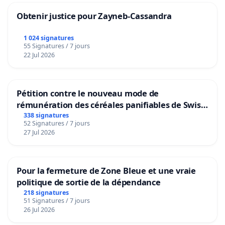
Obtenir justice pour Zayneb-Cassandra
1 024 signatures
55 Signatures / 7 jours
22 Jul 2026
Pétition contre le nouveau mode de
rémunération des céréales panifiables de Swiss
granum basé sur la teneur en protéines
338 signatures
52 Signatures / 7 jours
27 Jul 2026
Pour la fermeture de Zone Bleue et une vraie
politique de sortie de la dépendance
218 signatures
51 Signatures / 7 jours
26 Jul 2026