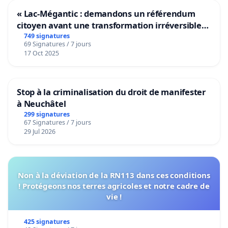
« Lac-Mégantic : demandons un référendum
citoyen avant une transformation irréversible
de notre territoire »
749 signatures
69 Signatures / 7 jours
17 Oct 2025
Stop à la criminalisation du droit de manifester
à Neuchâtel
299 signatures
67 Signatures / 7 jours
29 Jul 2026
Non à la déviation de la RN113 dans ces conditions
! Protégeons nos terres agricoles et notre cadre de
vie !
425 signatures