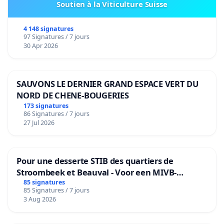
Soutien à la Viticulture Suisse
4 148 signatures
97 Signatures / 7 jours
30 Apr 2026
SAUVONS LE DERNIER GRAND ESPACE VERT DU
NORD DE CHENE-BOUGERIES
173 signatures
86 Signatures / 7 jours
27 Jul 2026
Pour une desserte STIB des quartiers de
Stroombeek et Beauval - Voor een MIVB-
bediening van de wijken Strombeek en Het
85 signatures
85 Signatures / 7 jours
Voor
3 Aug 2026