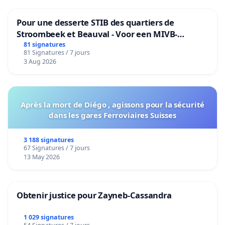
Pour une desserte STIB des quartiers de
Stroombeek et Beauval - Voor een MIVB-
bediening van de wijken Strombeek en Het
81 signatures
81 Signatures / 7 jours
Voor
3 Aug 2026
Après la mort de Diégo , agissons pour la sécurité
dans les gares Ferroviaires Suisses
3 188 signatures
67 Signatures / 7 jours
13 May 2026
Obtenir justice pour Zayneb-Cassandra
1 029 signatures