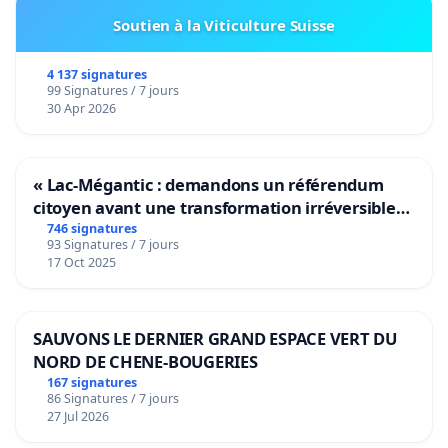
Soutien à la Viticulture Suisse
4 137 signatures
99 Signatures / 7 jours
30 Apr 2026
« Lac-Mégantic : demandons un référendum
citoyen avant une transformation irréversible
de notre territoire »
746 signatures
93 Signatures / 7 jours
17 Oct 2025
SAUVONS LE DERNIER GRAND ESPACE VERT DU
NORD DE CHENE-BOUGERIES
167 signatures
86 Signatures / 7 jours
27 Jul 2026