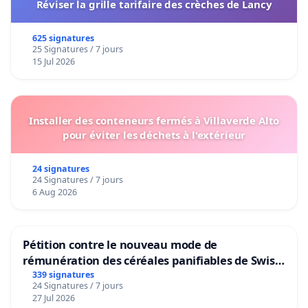
Réviser la grille tarifaire des crèches de Lancy
625 signatures
25 Signatures / 7 jours
15 Jul 2026
Installer des conteneurs fermés à Villaverde Alto
pour éviter les déchets à l'extérieur
24 signatures
24 Signatures / 7 jours
6 Aug 2026
Pétition contre le nouveau mode de
rémunération des céréales panifiables de Swiss
granum basé sur la teneur en protéines
339 signatures
24 Signatures / 7 jours
27 Jul 2026