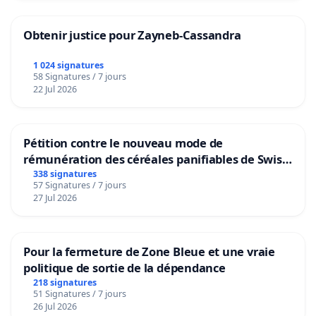
Obtenir justice pour Zayneb-Cassandra
1 024 signatures
58 Signatures / 7 jours
22 Jul 2026
Pétition contre le nouveau mode de
rémunération des céréales panifiables de Swiss
granum basé sur la teneur en protéines
338 signatures
57 Signatures / 7 jours
27 Jul 2026
Pour la fermeture de Zone Bleue et une vraie
politique de sortie de la dépendance
218 signatures
51 Signatures / 7 jours
26 Jul 2026