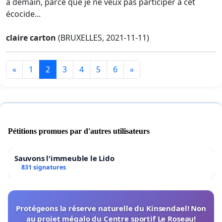
à demain, parce que je ne veux pas participer à cet
écocide...
claire carton
(BRUXELLES, 2021-11-11)
«
1
2
3
4
5
6
»
Pétitions promues par d'autres utilisateurs
Sauvons l'immeuble le Lido
831 signatures
Protégeons la réserve naturelle du Kinsendael! Non
au projet mégalo du Centre sportif Le Roseau!