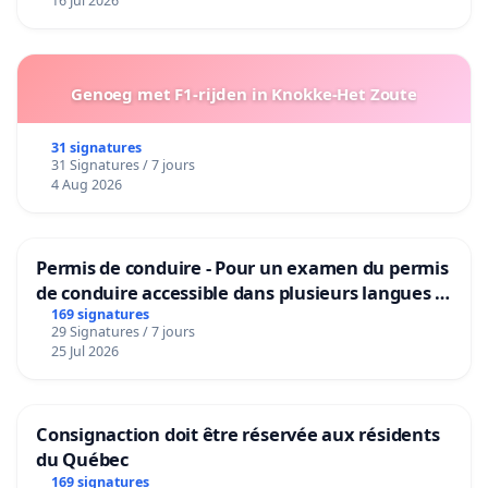
16 Jul 2026
Genoeg met F1-rijden in Knokke-Het Zoute
31 signatures
31 Signatures / 7 jours
4 Aug 2026
Permis de conduire - Pour un examen du permis
de conduire accessible dans plusieurs langues à
Bruxelles
169 signatures
29 Signatures / 7 jours
25 Jul 2026
Consignaction doit être réservée aux résidents
du Québec
169 signatures