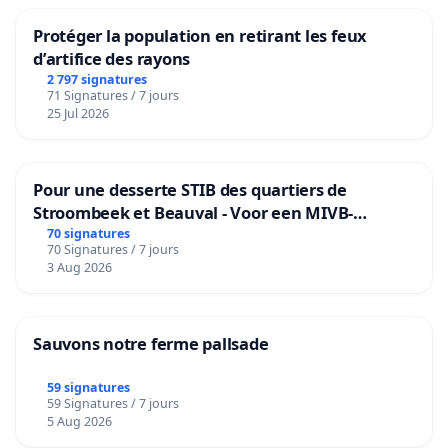
Protéger la population en retirant les feux
d’artifice des rayons
2 797 signatures
71 Signatures / 7 jours
25 Jul 2026
Pour une desserte STIB des quartiers de
Stroombeek et Beauval - Voor een MIVB-
bediening van de wijken Strombeek en Het
70 signatures
70 Signatures / 7 jours
Voor
3 Aug 2026
Sauvons notre ferme pallsade
59 signatures
59 Signatures / 7 jours
5 Aug 2026