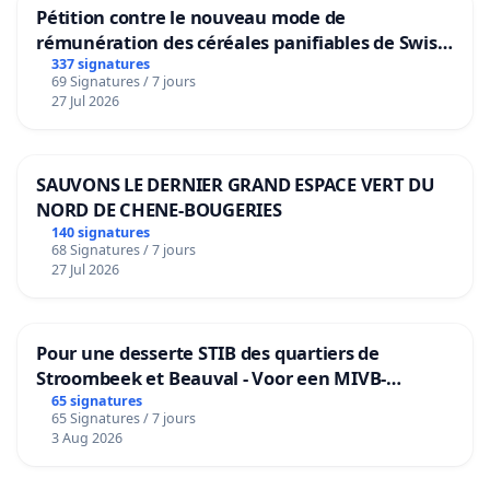
Pétition contre le nouveau mode de
rémunération des céréales panifiables de Swiss
granum basé sur la teneur en protéines
337 signatures
69 Signatures / 7 jours
27 Jul 2026
SAUVONS LE DERNIER GRAND ESPACE VERT DU
NORD DE CHENE-BOUGERIES
140 signatures
68 Signatures / 7 jours
27 Jul 2026
Pour une desserte STIB des quartiers de
Stroombeek et Beauval - Voor een MIVB-
bediening van de wijken Strombeek en Het
65 signatures
65 Signatures / 7 jours
Voor
3 Aug 2026