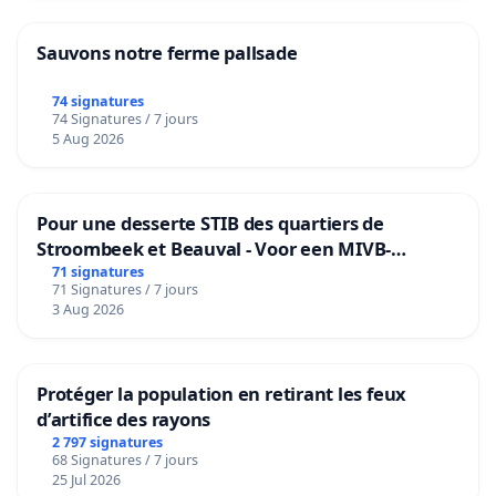
Sauvons notre ferme pallsade
74 signatures
74 Signatures / 7 jours
5 Aug 2026
Pour une desserte STIB des quartiers de
Stroombeek et Beauval - Voor een MIVB-
bediening van de wijken Strombeek en Het
71 signatures
71 Signatures / 7 jours
Voor
3 Aug 2026
Protéger la population en retirant les feux
d’artifice des rayons
2 797 signatures
68 Signatures / 7 jours
25 Jul 2026