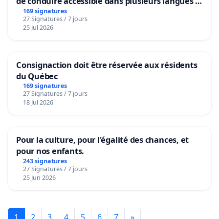
de conduire accessible dans plusieurs langues à
Bruxelles
169 signatures
27 Signatures / 7 jours
25 Jul 2026
Consignaction doit être réservée aux résidents
du Québec
169 signatures
27 Signatures / 7 jours
18 Jul 2026
Pour la culture, pour l'égalité des chances, et
pour nos enfants.
243 signatures
27 Signatures / 7 jours
25 Jun 2026
1
2
3
4
5
6
7
»