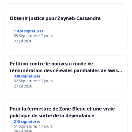
Obtenir justice pour Zayneb-Cassandra
1 024 signatures
55 Signatures / 7 jours
22 Jul 2026
Pétition contre le nouveau mode de
rémunération des céréales panifiables de Swiss
granum basé sur la teneur en protéines
338 signatures
52 Signatures / 7 jours
27 Jul 2026
Pour la fermeture de Zone Bleue et une vraie
politique de sortie de la dépendance
218 signatures
51 Signatures / 7 jours
26 Jul 2026