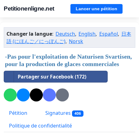
Petitionenligne.net
Lancer une pétition
Changer la langue
:
Deutsch
,
English
,
Español
,
日本
語 (にほんご／にっぽんご)
,
Norsk
-Pas pour l'exploitation de Naturisen Svartisen,
pour la production de glaces commerciales
Partager sur Facebook (172)
Pétition
Signatures
406
Politique de confidentialité