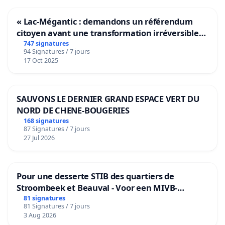
« Lac-Mégantic : demandons un référendum
citoyen avant une transformation irréversible
de notre territoire »
747 signatures
94 Signatures / 7 jours
17 Oct 2025
SAUVONS LE DERNIER GRAND ESPACE VERT DU
NORD DE CHENE-BOUGERIES
168 signatures
87 Signatures / 7 jours
27 Jul 2026
Pour une desserte STIB des quartiers de
Stroombeek et Beauval - Voor een MIVB-
bediening van de wijken Strombeek en Het
81 signatures
81 Signatures / 7 jours
Voor
3 Aug 2026