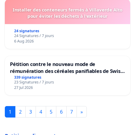
Installer des conteneurs fermés à Villaverde Alto
pour éviter les déchets à l'extérieur
24 signatures
24 Signatures / 7 jours
6 Aug 2026
Pétition contre le nouveau mode de
rémunération des céréales panifiables de Swiss
granum basé sur la teneur en protéines
339 signatures
23 Signatures / 7 jours
27 Jul 2026
1
2
3
4
5
6
7
»