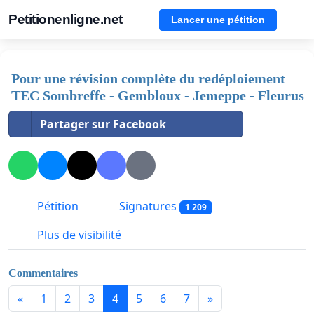
Petitionenligne.net
Lancer une pétition
Pour une révision complète du redéploiement
TEC Sombreffe - Gembloux - Jemeppe - Fleurus
Partager sur Facebook
Pétition
Signatures
1 209
Plus de visibilité
Commentaires
«
1
2
3
4
5
6
7
»