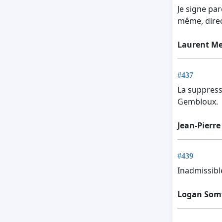
Je signe par
même, direc
Laurent Me
#437
La suppress
Gembloux.
Jean-Pierre
#439
Inadmissibl
Logan Somv