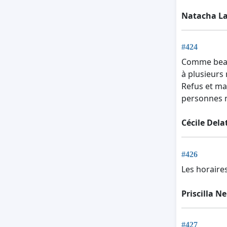
Natacha La
#424
Comme beauc
à plusieurs
Refus et ma
personnes n
Cécile Dela
#426
Les horaires
Priscilla N
#427