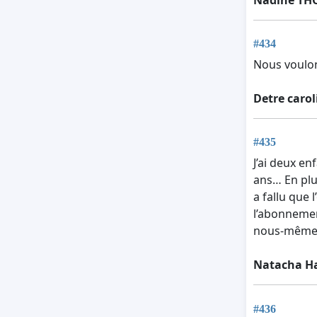
#434
Nous voulo
Detre carol
#435
J’ai deux en
ans… En plus
a fallu que 
l’abonnement
nous-mêmes 
Natacha H
#436