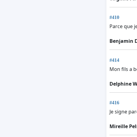
#410
Parce que j
Benjamin 
#414
Mon fils a b
Delphine W
#416
Je signe pa
Mireille P