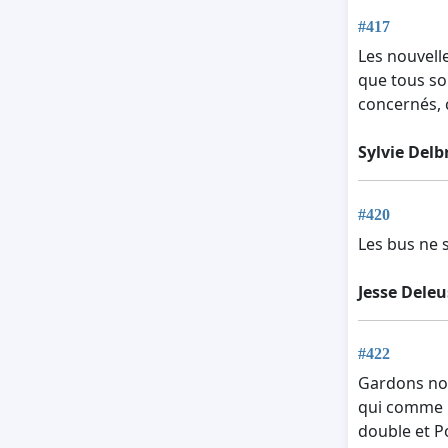
#417
Les nouvelle
que tous so
concernés, c
Sylvie Del
#420
Les bus ne 
Jesse Deleu
#422
Gardons not
qui comme m
double et P