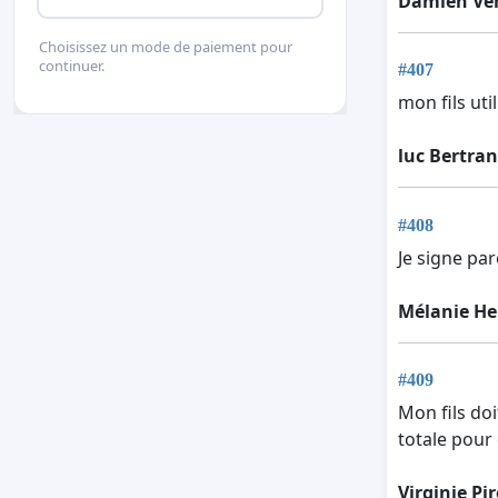
Damien Ve
Choisissez un mode de paiement pour
continuer.
#407
mon fils uti
luc Bertra
#408
Je signe par
Mélanie He
#409
Mon fils doi
totale pour
Virginie Pi