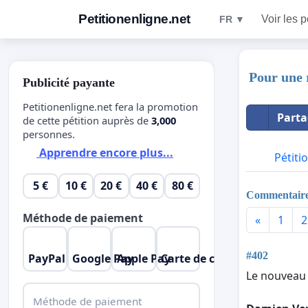
Petitionenligne.net
Voir les p
FR ▼
Pour une 
Publicité payante
Petitionenligne.net fera la promotion
Parta
de cette pétition auprès de
3,000
personnes.
Apprendre encore plus...
Pétiti
5 €
10 €
20 €
40 €
80 €
Commentair
Méthode de paiement
«
1
2
#402
PayPal
Google Pay
Apple Pay
Carte de crédit
Le nouveau p
Méthode de paiement