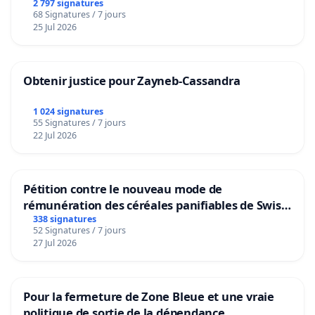
2 797 signatures
68 Signatures / 7 jours
25 Jul 2026
Obtenir justice pour Zayneb-Cassandra
1 024 signatures
55 Signatures / 7 jours
22 Jul 2026
Pétition contre le nouveau mode de
rémunération des céréales panifiables de Swiss
granum basé sur la teneur en protéines
338 signatures
52 Signatures / 7 jours
27 Jul 2026
Pour la fermeture de Zone Bleue et une vraie
politique de sortie de la dépendance