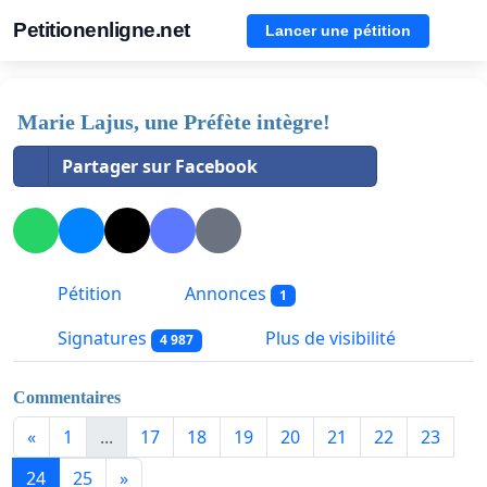
Petitionenligne.net
Lancer une pétition
Marie Lajus, une Préfète intègre!
Partager sur Facebook
Pétition
Annonces
1
Signatures
Plus de visibilité
4 987
Commentaires
«
1
...
17
18
19
20
21
22
23
24
25
»