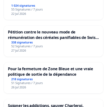
1 024 signatures
55 Signatures / 7 jours
22 Jul 2026
Pétition contre le nouveau mode de
rémunération des céréales panifiables de Swiss
granum basé sur la teneur en protéines
338 signatures
52 Signatures / 7 jours
27 Jul 2026
Pour la fermeture de Zone Bleue et une vraie
politique de sortie de la dépendance
218 signatures
51 Signatures / 7 jours
26 Jul 2026
Soigner les addictions, sauver Charleroi.