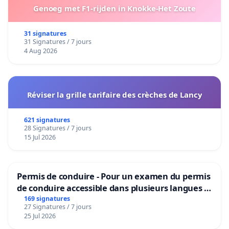
Genoeg met F1-rijden in Knokke-Het Zoute
31 signatures
31 Signatures / 7 jours
4 Aug 2026
Réviser la grille tarifaire des crèches de Lancy
621 signatures
28 Signatures / 7 jours
15 Jul 2026
Permis de conduire - Pour un examen du permis
de conduire accessible dans plusieurs langues à
Bruxelles
169 signatures
27 Signatures / 7 jours
25 Jul 2026