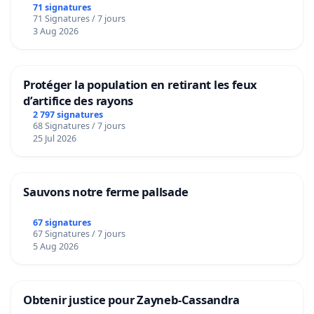
bediening van de wijken Strombeek en Het
71 signatures
71 Signatures / 7 jours
Voor
3 Aug 2026
Protéger la population en retirant les feux
d’artifice des rayons
2 797 signatures
68 Signatures / 7 jours
25 Jul 2026
Sauvons notre ferme pallsade
67 signatures
67 Signatures / 7 jours
5 Aug 2026
Obtenir justice pour Zayneb-Cassandra