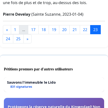
une fois de plus et de trop, au-dessus des lois.
Pierre Develay
(Sainte Suzanne, 2023-01-04)
«
1
...
17
18
19
20
21
22
23
24
25
»
Pétitions promues par d'autres utilisateurs
Sauvons l'immeuble le Lido
831 signatures
Protégeons la réserve naturelle du Kinsendael! Non