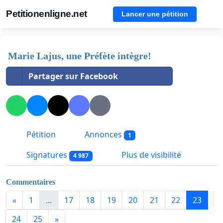
Petitionenligne.net
Lancer une pétition
Marie Lajus, une Préfète intègre!
Partager sur Facebook
Pétition
Annonces
1
Signatures
Plus de visibilité
4 987
Commentaires
«
1
...
17
18
19
20
21
22
23
24
25
»