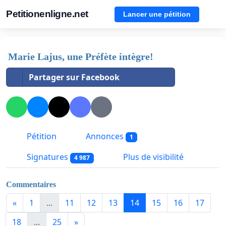
Petitionenligne.net
Lancer une pétition
Marie Lajus, une Préfète intègre!
Partager sur Facebook
Pétition
Annonces
1
Signatures
Plus de visibilité
4 987
Commentaires
«
1
...
11
12
13
14
15
16
17
18
...
25
»