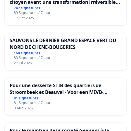
citoyen avant une transformation irréversible
de notre territoire »
747 signatures
89 Signatures / 7 jours
17 Oct 2025
SAUVONS LE DERNIER GRAND ESPACE VERT DU
NORD DE CHENE-BOUGERIES
168 signatures
83 Signatures / 7 jours
27 Jul 2026
Pour une desserte STIB des quartiers de
Stroombeek et Beauval - Voor een MIVB-
bediening van de wijken Strombeek en Het
81 signatures
81 Signatures / 7 jours
Voor
3 Aug 2026
Pour le maintien de la societé Geenens à la