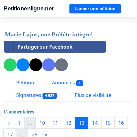
Petitionenligne.net
Lancer une pétition
Marie Lajus, une Préfète intègre!
Partager sur Facebook
Pétition
Annonces
1
Signatures
Plus de visibilité
4 987
Commentaires
«
1
...
10
11
12
13
14
15
16
17
...
25
»