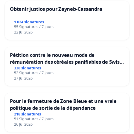
Obtenir justice pour Zayneb-Cassandra
1 024 signatures
55 Signatures / 7 jours
22 Jul 2026
Pétition contre le nouveau mode de
rémunération des céréales panifiables de Swiss
granum basé sur la teneur en protéines
338 signatures
52 Signatures / 7 jours
27 Jul 2026
Pour la fermeture de Zone Bleue et une vraie
politique de sortie de la dépendance
218 signatures
51 Signatures / 7 jours
26 Jul 2026