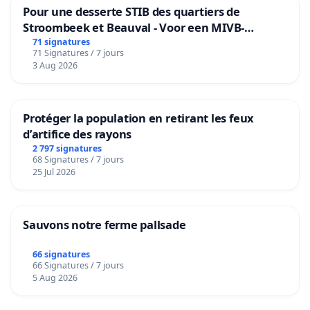
Pour une desserte STIB des quartiers de
Stroombeek et Beauval - Voor een MIVB-
bediening van de wijken Strombeek en Het
71 signatures
71 Signatures / 7 jours
Voor
3 Aug 2026
Protéger la population en retirant les feux
d’artifice des rayons
2 797 signatures
68 Signatures / 7 jours
25 Jul 2026
Sauvons notre ferme pallsade
66 signatures
66 Signatures / 7 jours
5 Aug 2026