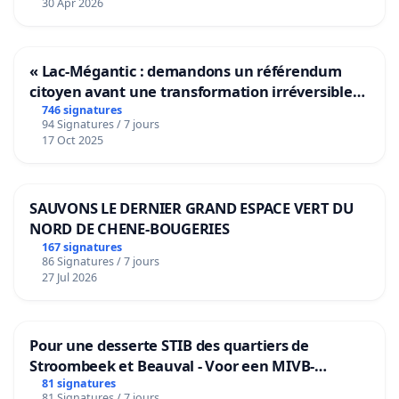
30 Apr 2026
« Lac-Mégantic : demandons un référendum
citoyen avant une transformation irréversible
de notre territoire »
746 signatures
94 Signatures / 7 jours
17 Oct 2025
SAUVONS LE DERNIER GRAND ESPACE VERT DU
NORD DE CHENE-BOUGERIES
167 signatures
86 Signatures / 7 jours
27 Jul 2026
Pour une desserte STIB des quartiers de
Stroombeek et Beauval - Voor een MIVB-
bediening van de wijken Strombeek en Het
81 signatures
81 Signatures / 7 jours