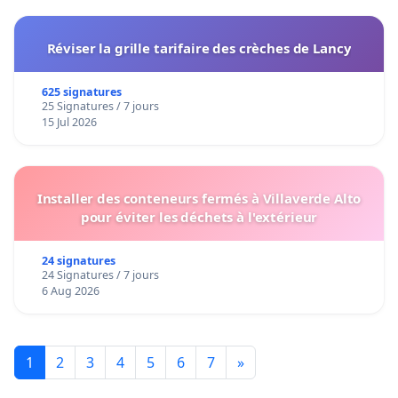
Réviser la grille tarifaire des crèches de Lancy
625 signatures
25 Signatures / 7 jours
15 Jul 2026
Installer des conteneurs fermés à Villaverde Alto
pour éviter les déchets à l'extérieur
24 signatures
24 Signatures / 7 jours
6 Aug 2026
1
2
3
4
5
6
7
»