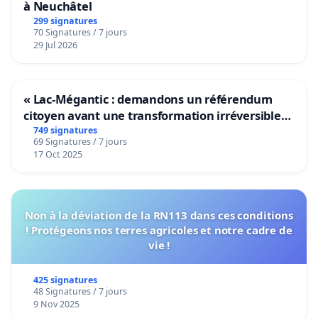
à Neuchâtel
299 signatures
70 Signatures / 7 jours
29 Jul 2026
« Lac-Mégantic : demandons un référendum
citoyen avant une transformation irréversible
de notre territoire »
749 signatures
69 Signatures / 7 jours
17 Oct 2025
Non à la déviation de la RN113 dans ces conditions
! Protégeons nos terres agricoles et notre cadre de
vie !
425 signatures
48 Signatures / 7 jours
9 Nov 2025