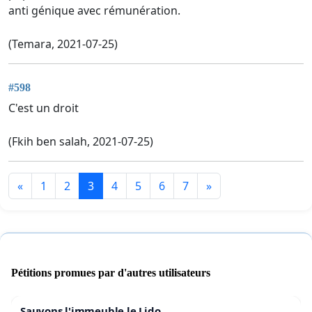
anti génique avec rémunération.
(Temara, 2021-07-25)
#598
C'est un droit
(Fkih ben salah, 2021-07-25)
«
1
2
3
4
5
6
7
»
Pétitions promues par d'autres utilisateurs
Sauvons l'immeuble le Lido