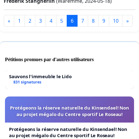
Frederik Stangherlin
(Waremme, 2024-05-18)
«
1
2
3
4
5
6
7
8
9
10
»
Pétitions promues par d'autres utilisateurs
Sauvons l'immeuble le Lido
831 signatures
Protégeons la réserve naturelle du Kinsendael! Non
au projet mégalo du Centre sportif Le Roseau!
Protégeons la réserve naturelle du Kinsendael! Non
au projet mégalo du Centre sportif Le Roseau!