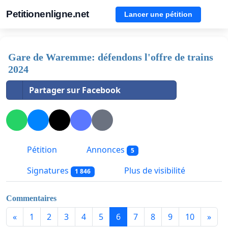
Petitionenligne.net
Lancer une pétition
Gare de Waremme: défendons l'offre de trains
2024
Partager sur Facebook
Pétition
Annonces
5
Signatures
Plus de visibilité
1 846
Commentaires
«
1
2
3
4
5
6
7
8
9
10
»