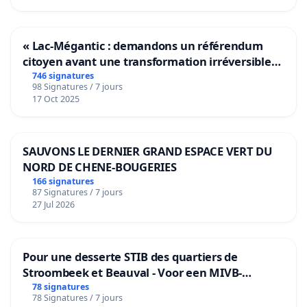
« Lac-Mégantic : demandons un référendum
citoyen avant une transformation irréversible
de notre territoire »
746 signatures
98 Signatures / 7 jours
17 Oct 2025
SAUVONS LE DERNIER GRAND ESPACE VERT DU
NORD DE CHENE-BOUGERIES
166 signatures
87 Signatures / 7 jours
27 Jul 2026
Pour une desserte STIB des quartiers de
Stroombeek et Beauval - Voor een MIVB-
bediening van de wijken Strombeek en Het
78 signatures
78 Signatures / 7 jours
Voor