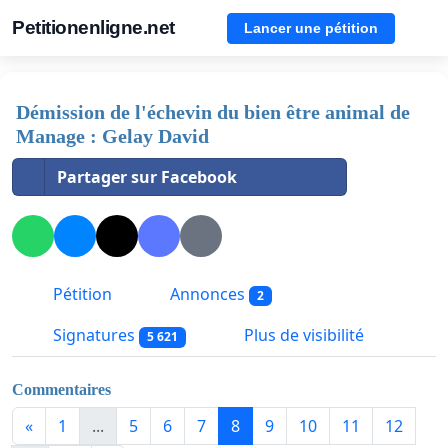
Petitionenligne.net
Lancer une pétition
Démission de l'échevin du bien être animal de
Manage : Gelay David
Partager sur Facebook
Pétition
Annonces
2
Signatures
Plus de visibilité
5 621
Commentaires
«
1
...
5
6
7
8
9
10
11
12