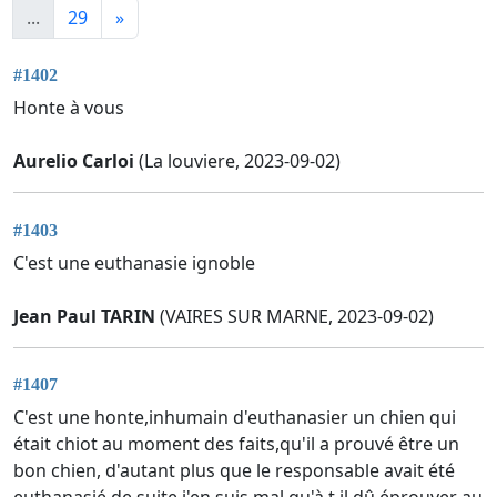
...
29
»
#1402
Honte à vous
Aurelio Carloi
(La louviere, 2023-09-02)
#1403
C'est une euthanasie ignoble
Jean Paul TARIN
(VAIRES SUR MARNE, 2023-09-02)
#1407
C'est une honte,inhumain d'euthanasier un chien qui
était chiot au moment des faits,qu'il a prouvé être un
bon chien, d'autant plus que le responsable avait été
euthanasié de suite,j'en suis mal,qu'à t il dû éprouver au