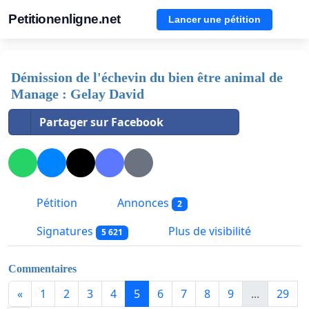
Petitionenligne.net
Lancer une pétition
Démission de l'échevin du bien être animal de
Manage : Gelay David
Partager sur Facebook
Pétition
Annonces
2
Signatures
Plus de visibilité
5 621
Commentaires
«
1
2
3
4
5
6
7
8
9
...
29