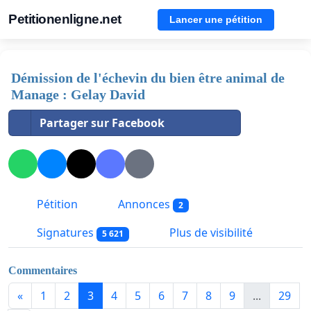
Petitionenligne.net
Lancer une pétition
Démission de l'échevin du bien être animal de
Manage : Gelay David
Partager sur Facebook
Pétition
Annonces
2
Signatures
Plus de visibilité
5 621
Commentaires
«
1
2
3
4
5
6
7
8
9
...
29