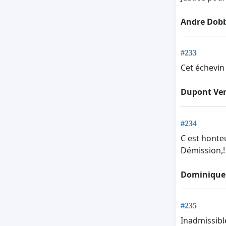
Andre Dobb
#233
Cet échevin 
Dupont Ve
#234
C est honte
Démission,!
Dominique
#235
Inadmissible