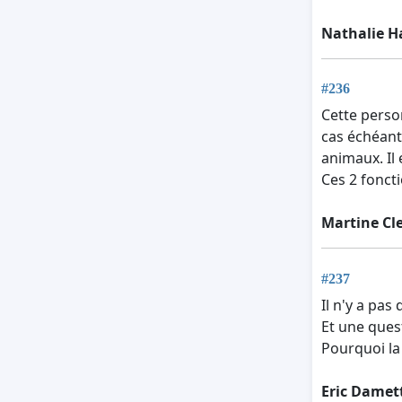
Nathalie H
#236
Cette perso
cas échéant,
animaux. Il 
Ces 2 foncti
Martine Cl
#237
Il n'y a pa
Et une quest
Pourquoi la
Eric Damet