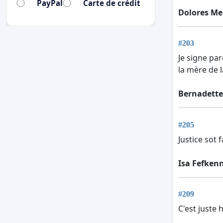
PayPal
Carte de crédit
Dolores Me
#203
Je signe pa
la mère de l
Bernadett
#205
Justice sot 
Isa Fefken
#209
C'est juste