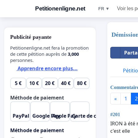
Petitionenligne.net
Voir les p
FR ▼
Démission
Publicité payante
Petitionenligne.net fera la promotion
Parta
de cette pétition auprès de
3,000
personnes.
Apprendre encore plus...
Pétiti
5 €
10 €
20 €
40 €
80 €
Commentair
Méthode de paiement
«
1
2
#201
PayPal
Google Pay
Apple Pay
Carte de crédit
IRON à été 
Méthode de paiement
c'est elle