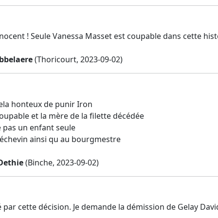
nnocent ! Seule Vanessa Masset est coupable dans cette histo
obbelaere
(Thoricourt, 2023-09-02)
cela honteux de punir Iron
coupable et la mère de la filette décédée
e pas un enfant seule
l échevin ainsi qu au bourgmestre
Dethie
(Binche, 2023-09-02)
é par cette décision. Je demande la démission de Gelay David.