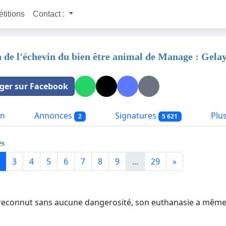
étitions
Contact :
 de l'échevin du bien être animal de Manage : Gela
ger sur Facebook
on
Annonces
Signatures
Plus
2
5 621
es
3
4
5
6
7
8
9
...
29
»
reconnut sans aucune dangerosité, son euthanasie a même é