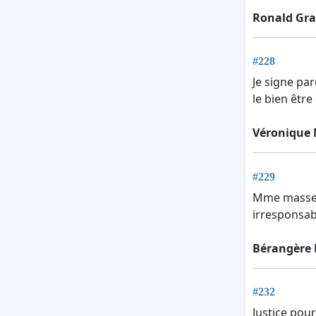
Ronald Gra
#228
Je signe par
le bien être
Véronique 
#229
Mme masset e
irresponsabi
Bérangère
#232
Justice pour