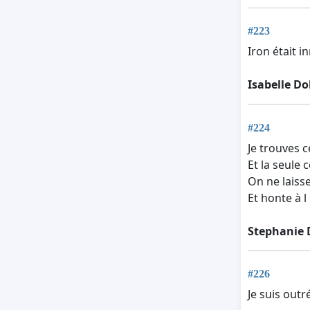
#223
Iron était i
Isabelle D
#224
Je trouves 
Et la seule 
On ne laiss
Et honte à 
Stephanie 
#226
Je suis outr