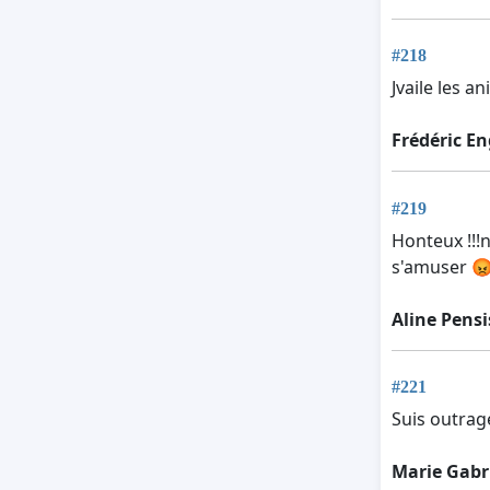
#218
Jvaile les a
Frédéric En
#219
Honteux !!!n
s'amuser 😡
Aline Pensi
#221
Suis outrag
Marie Gabr