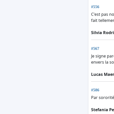
#556
C'est pas n
fait tellem
Silvia Rod
#567
Je signe pa
envers la s
Lucas Mae
#586
Par sororité
Stefania Pe