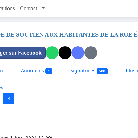
étitions
Contact :
 DE SOUTIEN AUX HABITANTES DE LA RUE É
ger sur Facebook
on
Annonces
Signatures
Plus d
1
588
es
3