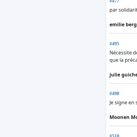
#477
par solidari
emilie berg
#495
Nécessite d
que la préc
julie guich
#498
Je signe en
Moonen M
#510