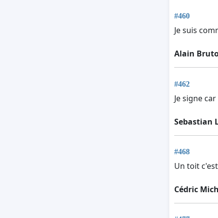
#460
Je suis com
Alain Brut
#462
Je signe car
Sebastian 
#468
Un toit c'est
Cédric Mic