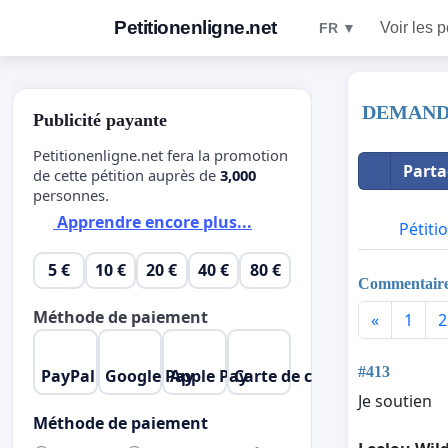
Petitionenligne.net
Voir les p
FR ▼
DEMANDE
Publicité payante
Petitionenligne.net fera la promotion
Parta
de cette pétition auprès de
3,000
personnes.
Apprendre encore plus...
Pétiti
5 €
10 €
20 €
40 €
80 €
Commentair
Méthode de paiement
«
1
2
#413
PayPal
Google Pay
Apple Pay
Carte de crédit
Je soutien
Méthode de paiement