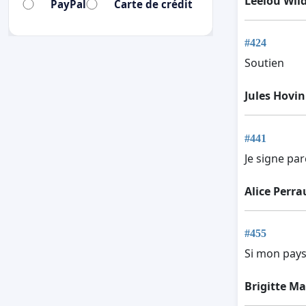
Leelou Wil
PayPal
Carte de crédit
#424
Soutien
Jules Hovi
#441
Je signe par
Alice Perra
#455
Si mon pays 
Brigitte M