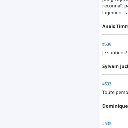
reconnaît p
logement fa
Anaïs Tim
#530
Je soutiens!
Sylvain Juc
#533
Toute perso
Dominique
#535