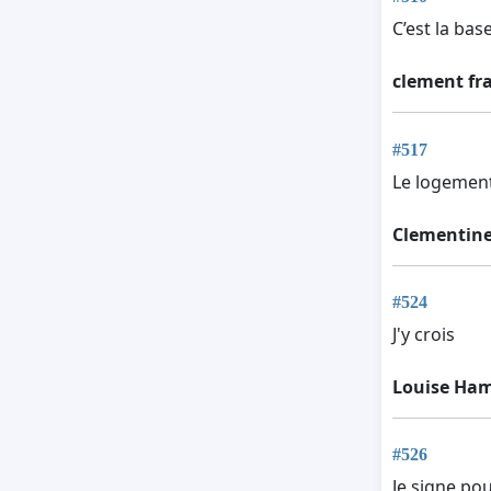
C’est la bas
clement fr
#517
Le logement
Clementin
#524
J'y crois
Louise Ham
#526
Je signe pou