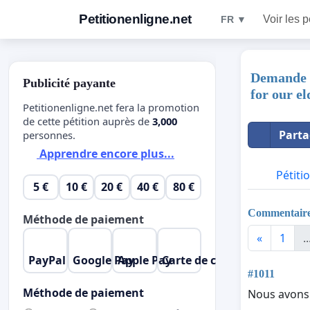
Petitionenligne.net
Voir les p
FR ▼
Demande d
Publicité payante
for our el
Petitionenligne.net fera la promotion
de cette pétition auprès de
3,000
Parta
personnes.
Apprendre encore plus...
Pétiti
5 €
10 €
20 €
40 €
80 €
Commentair
Méthode de paiement
«
1
..
PayPal
Google Pay
Apple Pay
Carte de crédit
#1011
Méthode de paiement
Nous avons 