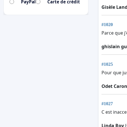
PayPal
Carte de crédit
Gisèle Lan
#1020
Parce que j
ghislain g
#1025
Pour que ju
Odet Caro
#1027
C est inacce
Linda Roy
(