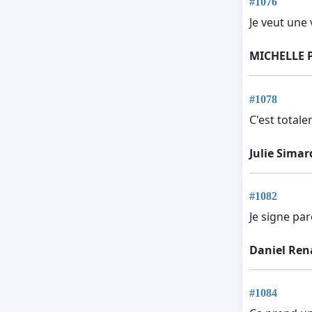
#1076
Je veut une 
MICHELLE 
#1078
C'est totale
Julie Simar
#1082
Je signe pa
Daniel Re
#1084