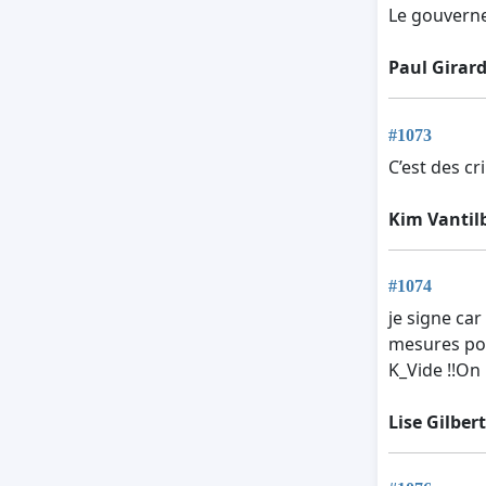
Le gouvern
Paul Girar
#1073
C’est des cr
Kim Vantil
#1074
je signe ca
mesures pol
K_Vide !!On
Lise Gilbert