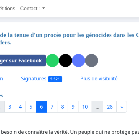
étitions
Contact :
e la tenue d'un procès pour les génocides dans le
ders.
ger sur Facebook
on
Signatures
Plus de visibilité
5 521
es
.
3
4
5
6
7
8
9
10
...
28
»
besoin de connaître la vérité. Un peuple qui ne protège pas