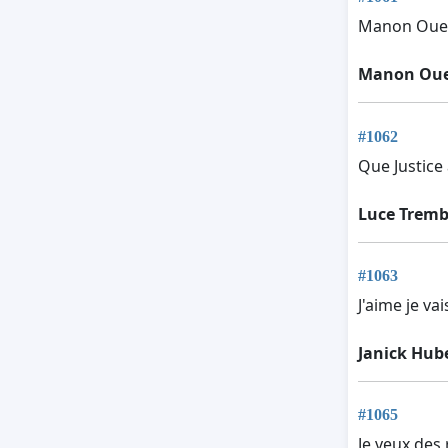
Manon Ouel
Manon Oue
#1062
Que Justice 
Luce Tremb
#1063
J'aime je va
Janick Hub
#1065
Je veux des