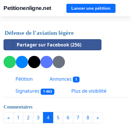
Petitionenligne.net
Lancer une pétition
Défense de l'aviation légère
Partager sur Facebook (256)
Pétition
Annonces
1
Signatures
Plus de visibilité
1 463
Commentaires
«
1
2
3
4
5
6
7
8
»