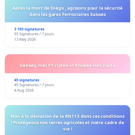
Après la mort de Diégo , agissons pour la sécurité
dans les gares Ferroviaires Suisses
3 193 signatures
55 Signatures / 7 jours
13 May 2026
Genoeg met F1-rijden in Knokke-Het Zoute
45 signatures
45 Signatures / 7 jours
4 Aug 2026
Non à la déviation de la RN113 dans ces conditions
! Protégeons nos terres agricoles et notre cadre de
vie !