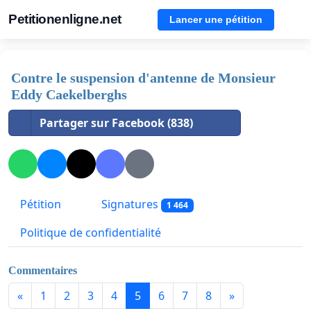
Petitionenligne.net
Lancer une pétition
Contre le suspension d'antenne de Monsieur
Eddy Caekelberghs
Partager sur Facebook (838)
Pétition
Signatures
1 464
Politique de confidentialité
Commentaires
«
1
2
3
4
5
6
7
8
»