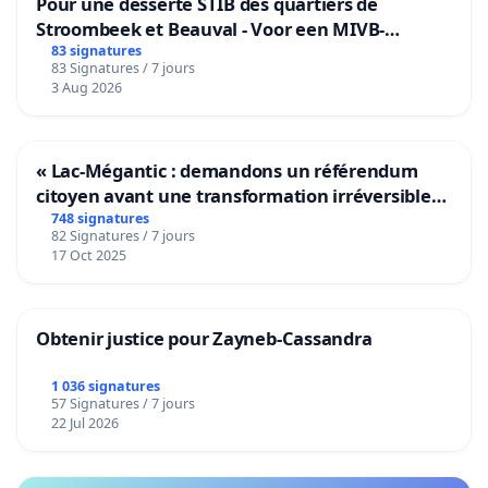
Pour une desserte STIB des quartiers de
Stroombeek et Beauval - Voor een MIVB-
bediening van de wijken Strombeek en Het
83 signatures
83 Signatures / 7 jours
Voor
3 Aug 2026
« Lac-Mégantic : demandons un référendum
citoyen avant une transformation irréversible
de notre territoire »
748 signatures
82 Signatures / 7 jours
17 Oct 2025
Obtenir justice pour Zayneb-Cassandra
1 036 signatures
57 Signatures / 7 jours
22 Jul 2026