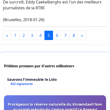
De surcroît, Eddy Caekelberghs est l'un des meilleurs
journalistes de la RTBF.
(Bruxelles, 2018-01-26)
«
1
2
3
4
5
6
7
8
»
Pétitions promues par d'autres utilisateurs
Sauvons l'immeuble le Lido
832 signatures
Protégeons la réserve naturelle du Kinsendael! Non
au projet mégalo du Centre sportif Le Roseau!