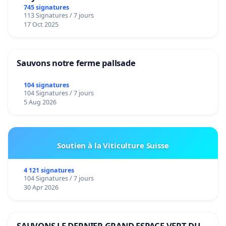
de notre territoire »
745 signatures
113 Signatures / 7 jours
17 Oct 2025
Sauvons notre ferme pallsade
104 signatures
104 Signatures / 7 jours
5 Aug 2026
Soutien à la Viticulture Suisse
4 121 signatures
104 Signatures / 7 jours
30 Apr 2026
SAUVONS LE DERNIER GRAND ESPACE VERT DU