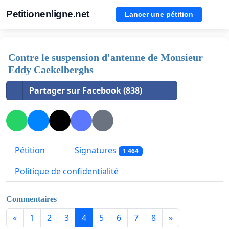
Petitionenligne.net
Lancer une pétition
Contre le suspension d'antenne de Monsieur
Eddy Caekelberghs
Partager sur Facebook (838)
Pétition
Signatures
1 464
Politique de confidentialité
Commentaires
«
1
2
3
4
5
6
7
8
»