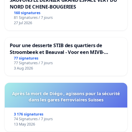
NORD DE CHENE-BOUGERIES
160 signatures
81 Signatures / 7 jours
27 Jul 2026
Pour une desserte STIB des quartiers de
Stroombeek et Beauval - Voor een MIVB-
bediening van de wijken Strombeek en Het
77 signatures
77 Signatures / 7 jours
Voor
3 Aug 2026
Après la mort de Diégo , agissons pour la sécurité
dans les gares Ferroviaires Suisses
3 176 signatures
74 Signatures / 7 jours
13 May 2026