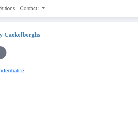
étitions
Contact :
dy Caekelberghs
identialité