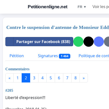
Petitionenligne.net
Voir les p
FR ▼
Contre le suspension d'antenne de Monsieur Ed
Partager sur Facebook (838)
Pétition
Signatures
Politique de conf
1 464
Commentaires
«
1
2
3
4
5
6
7
8
»
#205
Liberté d’expression!!!