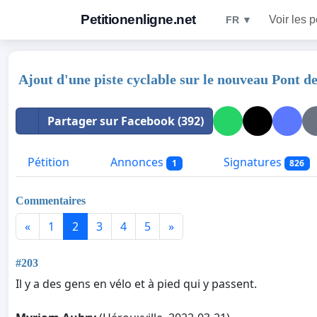
Petitionenligne.net
Voir les p
FR ▼
Ajout d'une piste cyclable sur le nouveau Pont d
Partager sur Facebook (392)
Pétition
Annonces
Signatures
1
826
Commentaires
«
1
2
3
4
5
»
#203
Il y a des gens en vélo et à pied qui y passent.