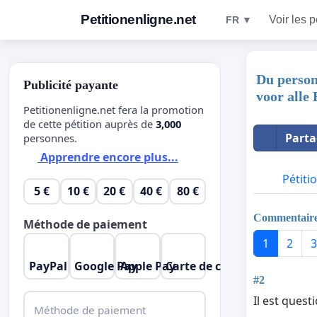
Petitionenligne.net
Voir les p
FR ▼
Du person
Publicité payante
voor alle
Petitionenligne.net fera la promotion
de cette pétition auprès de
3,000
Parta
personnes.
Apprendre encore plus...
Pétiti
5 €
10 €
20 €
40 €
80 €
Commentair
Méthode de paiement
1
2
3
PayPal
Google Pay
Apple Pay
Carte de crédit
#2
Il est quest
Méthode de paiement