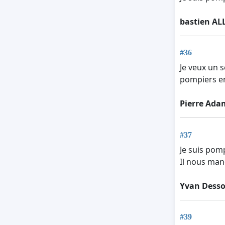
bastien AL
#36
Je veux un s
pompiers en
Pierre Ada
#37
Je suis pomp
Il nous man
Yvan Desso
#39