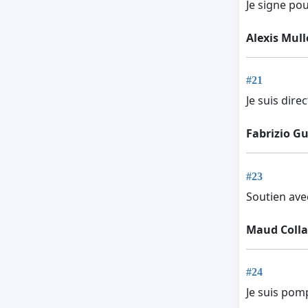
Je signe po
Alexis Mull
#21
Je suis dir
Fabrizio G
#23
Soutien ave
Maud Colla
#24
Je suis pomp