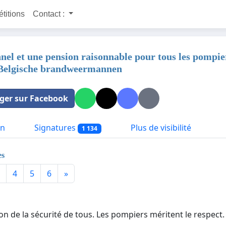
étitions
Contact :
nel et une pension raisonnable pour tous les pompier
 Belgische brandweermannen
ger sur Facebook
on
Signatures
Plus de visibilité
1 134
es
4
5
6
»
ion de la sécurité de tous. Les pompiers méritent le respect. 