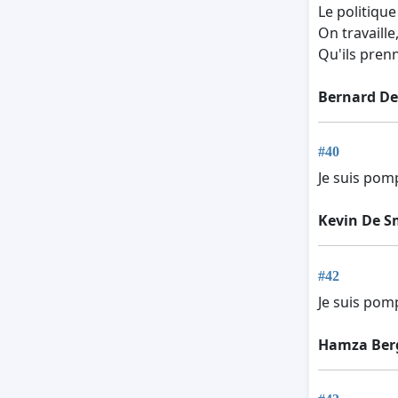
Le politique 
On travaille,
Qu'ils prenn
Bernard D
#40
Je suis pom
Kevin De S
#42
Je suis pom
Hamza Ber