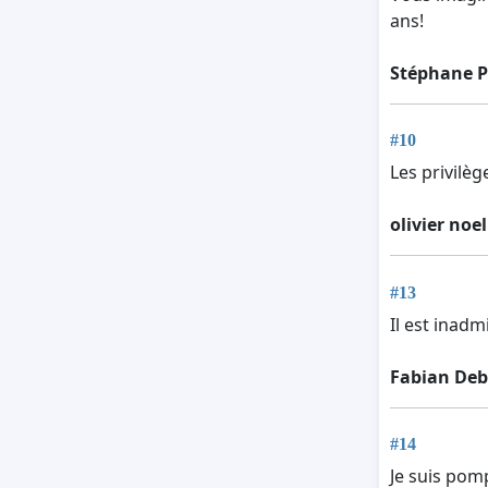
ans!
Stéphane P
#10
Les privilèg
olivier noel
#13
Il est inadm
Fabian De
#14
Je suis pom