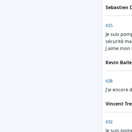
Sebastien 
#25
Je suis pom
sécurité ma
J aime mon m
Kevin Ball
#28
J'ai encore
Vincent Tr
#32
Je suis pomp