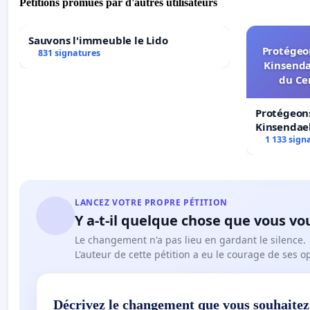
Pétitions promues par d'autres utilisateurs
Sauvons l'immeuble le Lido
Protégeon
831 signatures
Kinsenda
du Ce
Protégeons
Kinsendael
Centre spo
1 133 sign
LANCEZ VOTRE PROPRE PÉTITION
Y a-t-il quelque chose que vous vo
Le changement n'a pas lieu en gardant le silence.
L'auteur de cette pétition a eu le courage de ses o
Décrivez le changement que vous souhaitez