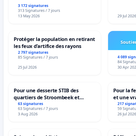
3 172 signatures
313 Signatures / 7 jours
13 May 2026
29 Jul 202
Protéger la population en retirant
Soutien
les feux d’artifice des rayons
2 797 signatures
4 089 sig
85 Signatures / 7 jours
84 Signatu
25 Jul 2026
30 Apr 20
Pour une desserte STIB des
Pour la f
quartiers de Stroombeek et
et une vr
Beauval - Voor een MIVB-
la dépen
63 signatures
217 signa
63 Signatures / 7 jours
59 Signatu
bediening van de wijken
3 Aug 2026
26 Jul 202
Strombeek en Het Voor