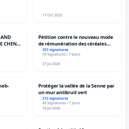
17 Oct 2025
RAND
Pétition contre le nouveau mode
E CHENE-
de rémunération des céréales
panifiables de Swiss granum basé
337 signatures
70 Signatures / 7 jours
sur la teneur en protéines
27 Jul 2026
neb-
Protéger la vallée de la Senne par
un mur antibruit vert
212 signatures
45 Signatures / 7 jours
16 Jul 2026