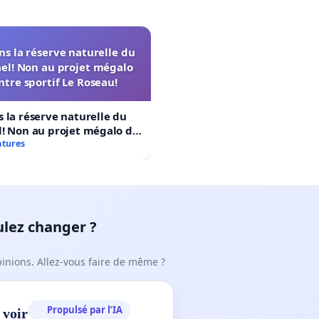
s la réserve naturelle du
el! Non au projet mégalo
ntre sportif Le Roseau!
 la réserve naturelle du
! Non au projet mégalo du
rtif Le Roseau!
atures
ulez changer ?
pinions. Allez-vous faire de même ?
Propulsé par l’IA
 voir