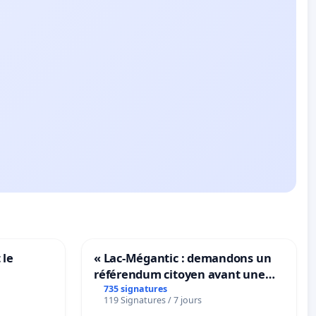
 le
« Lac-Mégantic : demandons un
référendum citoyen avant une
transformation irréversible de
735 signatures
119 Signatures / 7 jours
notre territoire »