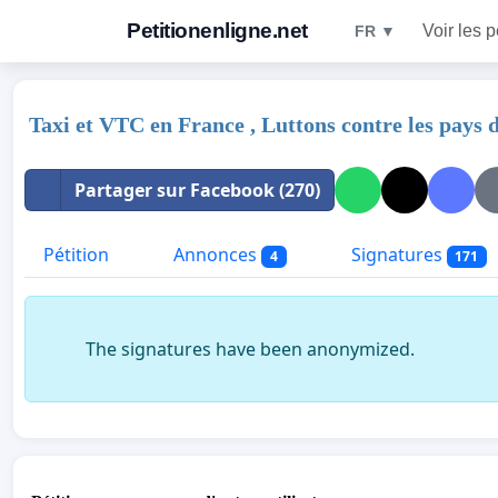
Petitionenligne.net
Voir les p
FR ▼
Taxi et VTC en France , Luttons contre les pays 
Partager sur Facebook (270)
Pétition
Annonces
Signatures
4
171
The signatures have been anonymized.