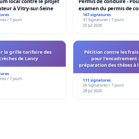
m local contre le projet
Permis de conduire - Pou
ateur à Vitry-sur-Seine
examen du permis de co
accessible dans plusieur
tures
167 signatures
res / 7 jours
37 Signatures / 7 jours
à Bruxelles
25 Jul 2026
r la grille tarifaire des
Pétition contre les frai
crèches de Lancy
pour l'encadrement 
préparation des thèses à l
de l'administration et des
tures
décisionnelles de l'
res / 7 jours
111 signatures
26 Signatures / 7 jours
6
28 Jul 2026