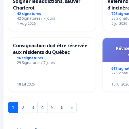
Soigner les addictions, sauver
Référendu
Charleroi.
d'incinér
42 signatures
726 signa
42 Signatures / 7 jours
38 Signatu
1 Aug 2026
5 Jul 2026
Consignaction doit être réservée
Révise
aux résidents du Québec
167 signatures
29 Signatures / 7 jours
617 signa
27 Signatu
18 Jul 2026
15 Jul 202
1
2
3
4
5
6
»