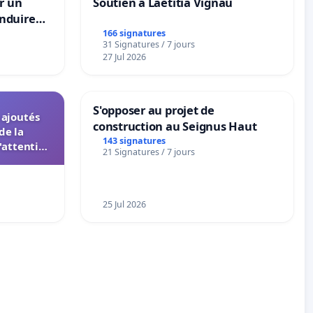
r un
Soutien à Laetitia Vignau
nduire
s langues
166 signatures
31 Signatures / 7 jours
27 Jul 2026
S'opposer au projet de
s ajoutés
construction au Seignus Haut
de la
143 signatures
'attention
21 Signatures / 7 jours
 instances
UIASS
25 Jul 2026