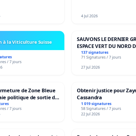
6
4 Jul 2026
SAUVONS LE DERNIER G
 à la Viticulture Suisse
ESPACE VERT DU NORD D
BOUGERIES
137 signatures
natures
71 Signatures / 7 jours
res / 7 jours
26
27 Jul 2026
ermeture de Zone Bleue
Obtenir justice pour Zay
aie politique de sortie de
Cassandra
dance
tures
1 019 signatures
res / 7 jours
58 Signatures / 7 jours
6
22 Jul 2026