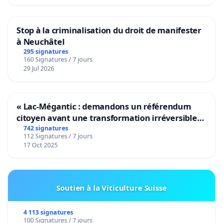
Stop à la criminalisation du droit de manifester
à Neuchâtel
295 signatures
160 Signatures / 7 jours
29 Jul 2026
« Lac-Mégantic : demandons un référendum
citoyen avant une transformation irréversible
de notre territoire »
742 signatures
112 Signatures / 7 jours
17 Oct 2025
Soutien à la Viticulture Suisse
4 113 signatures
100 Signatures / 7 jours