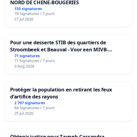
NORD DE CHENE-BOUGERIES
155 signatures
78 Signatures / 7 jours
27 Jul 2026
Pour une desserte STIB des quartiers de
Stroombeek et Beauval - Voor een MIVB-
bediening van de wijken Strombeek en Het
71 signatures
71 Signatures / 7 jours
Voor
3 Aug 2026
Protéger la population en retirant les feux
d’artifice des rayons
2 797 signatures
64 Signatures / 7 jours
25 Jul 2026
Obtenir justice pour Zayneb-Cassandra