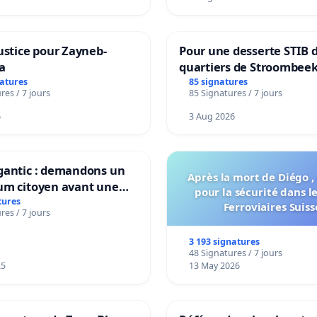
ustice pour Zayneb-
Pour une desserte STIB 
a
quartiers de Stroombeek
Beauval - Voor een MIVB
natures
85 signatures
res / 7 jours
85 Signatures / 7 jours
bediening van de wijken
Strombeek en Het Voor
6
3 Aug 2026
gantic : demandons un
Après la mort de Diégo ,
um citoyen avant une
pour la sécurité dans l
ation irréversible de
tures
Ferroviaires Suiss
res / 7 jours
itoire »
3 193 signatures
48 Signatures / 7 jours
25
13 May 2026