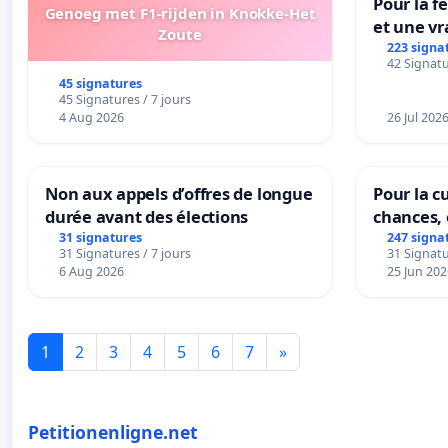
Pour la f
Genoeg met F1-rijden in Knokke-Het
et une vr
Zoute
la dépen
223 signa
42 Signatu
45 signatures
45 Signatures / 7 jours
4 Aug 2026
26 Jul 202
Non aux appels d’offres de longue
Pour la cu
durée avant des élections
chances, 
31 signatures
247 signa
31 Signatures / 7 jours
31 Signatu
6 Aug 2026
25 Jun 202
1
2
3
4
5
6
7
»
Petitionenligne.net