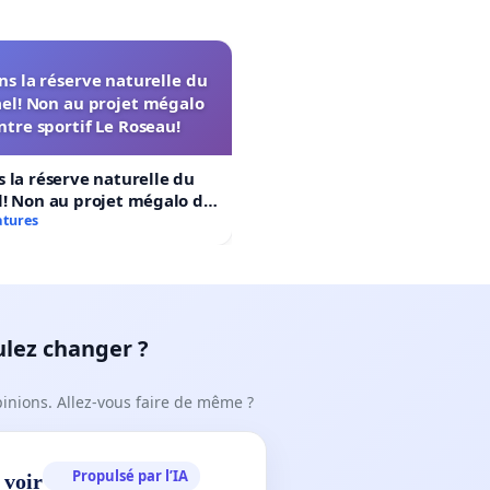
s la réserve naturelle du
el! Non au projet mégalo
ntre sportif Le Roseau!
 la réserve naturelle du
! Non au projet mégalo du
rtif Le Roseau!
atures
ulez changer ?
pinions. Allez-vous faire de même ?
Propulsé par l’IA
 voir