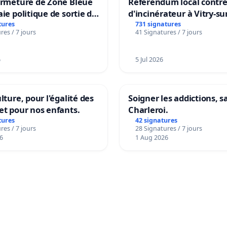
ermeture de Zone Bleue
Référendum local contre 
aie politique de sortie de
d'incinérateur à Vitry-su
dance
tures
731 signatures
res / 7 jours
41 Signatures / 7 jours
6
5 Jul 2026
lture, pour l'égalité des
Soigner les addictions, 
et pour nos enfants.
Charleroi.
tures
42 signatures
res / 7 jours
28 Signatures / 7 jours
6
1 Aug 2026