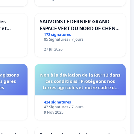
des
SAUVONS LE DERNIER GRAND
 et
ESPACE VERT DU NORD DE CHENE-
-
BOUGERIES
172 signatures
85 Signatures / 7 jours
27 Jul 2026
 agissons
Non à la déviation de la RN113 dans
es gares
ces conditions ! Protégeons nos
es
terres agricoles et notre cadre de
vie !
424 signatures
47 Signatures / 7 jours
9 Nov 2025