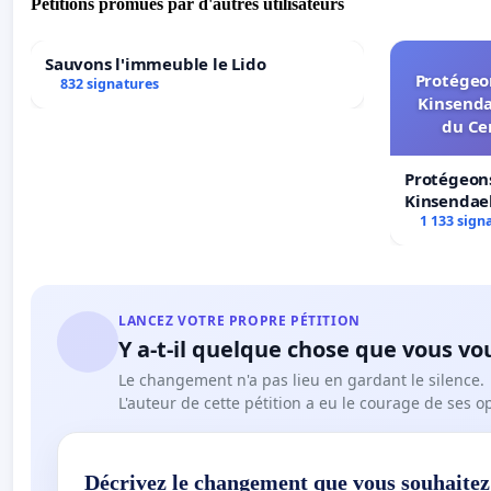
Pétitions promues par d'autres utilisateurs
Sauvons l'immeuble le Lido
Protégeon
832 signatures
Kinsenda
du Ce
Protégeons
Kinsendael
Centre spo
1 133 sign
LANCEZ VOTRE PROPRE PÉTITION
Y a-t-il quelque chose que vous vo
Le changement n'a pas lieu en gardant le silence.
L'auteur de cette pétition a eu le courage de ses o
Décrivez le changement que vous souhaitez