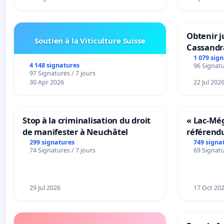
Obtenir j
Soutien à la Viticulture Suisse
Cassandr
1 079 sig
4 148 signatures
96 Signatu
97 Signatures / 7 jours
30 Apr 2026
22 Jul 202
Stop à la criminalisation du droit
« Lac-Mé
de manifester à Neuchâtel
référend
transform
299 signatures
749 signa
74 Signatures / 7 jours
69 Signatu
notre terr
29 Jul 2026
17 Oct 20