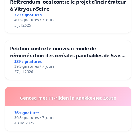
Référendum local contre le projet d'incinérateur
à Vitry-sur-Seine
729 signatures
40 Signatures / 7 jours
5 Jul 2026
Pétition contre le nouveau mode de
rémunération des céréales panifiables de Swiss
granum basé sur la teneur en protéines
339 signatures
39 Signatures / 7 jours
27 Jul 2026
Genoeg met F1-rijden in Knokke-Het Zoute
36 signatures
36 Signatures / 7 jours
4 Aug 2026