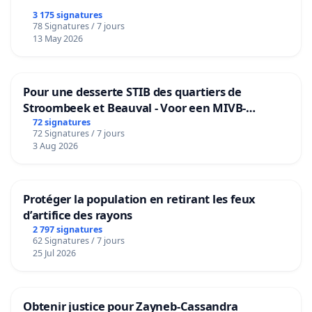
3 175 signatures
78 Signatures / 7 jours
13 May 2026
Pour une desserte STIB des quartiers de
Stroombeek et Beauval - Voor een MIVB-
bediening van de wijken Strombeek en Het
72 signatures
72 Signatures / 7 jours
Voor
3 Aug 2026
Protéger la population en retirant les feux
d’artifice des rayons
2 797 signatures
62 Signatures / 7 jours
25 Jul 2026
Obtenir justice pour Zayneb-Cassandra