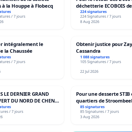
 à la Houppe à Flobecq
déchetterie ECOBOIS de
atures
224 signatures
tures / 7 jours
224 Signatures / 7 jours
26
8 Aug 2026
r intégralement le
Obtenir justice pour Za
de la Chaussée
Cassandra
atures
1 088 signatures
tures / 7 jours
105 Signatures / 7 jours
6
22 Jul 2026
S LE DERNIER GRAND
Pour une desserte STIB 
VERT DU NORD DE CHENE-
quartiers de Stroombee
IES
Beauval - Voor een MIV
atures
85 signatures
ures / 7 jours
85 Signatures / 7 jours
bediening van de wijke
26
3 Aug 2026
Strombeek en Het Voor