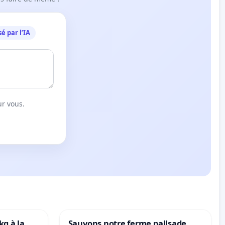
é par l’IA
ur vous.
kg à la
Sauvons notre ferme pallsade