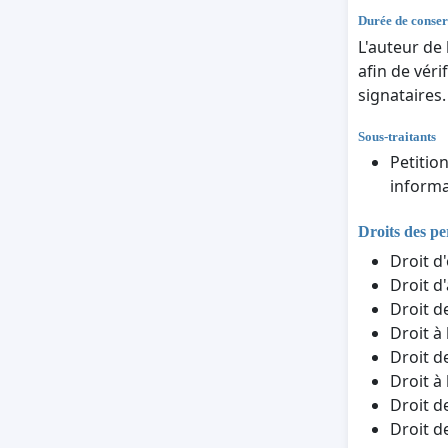
Durée de conser
L'auteur de
afin de véri
signataires.
Sous-traitants
Petitio
informa
Droits des p
Droit d
Droit d
Droit d
Droit à
Droit d
Droit à
Droit d
Droit d