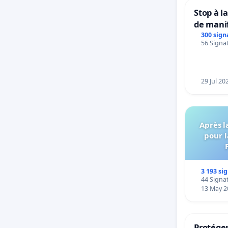
Stop à l
de mani
300 sign
56 Signat
29 Jul 20
Après l
pour l
3 193 si
44 Signat
13 May 2
Protéger