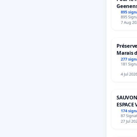
Geenens
895 sign
895 Signa
7 Aug 20
Préserve
Marais 
277 sign
181 Signa
4 Jul 202
SAUVON
ESPACE 
BOUGER
174 sign
87 Signat
27 Jul 20