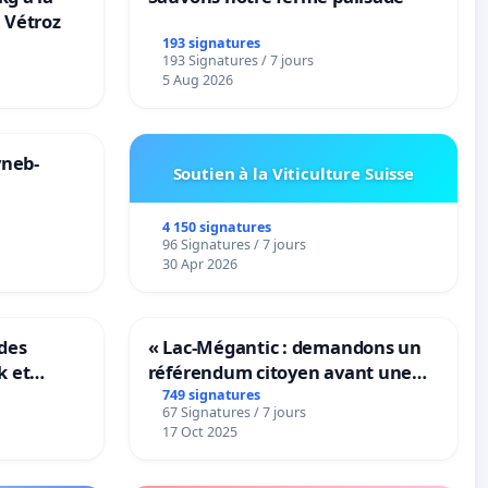
 Vétroz
193 signatures
193 Signatures / 7 jours
5 Aug 2026
yneb-
Soutien à la Viticulture Suisse
4 150 signatures
96 Signatures / 7 jours
30 Apr 2026
des
« Lac-Mégantic : demandons un
k et
référendum citoyen avant une
B-
transformation irréversible de
749 signatures
67 Signatures / 7 jours
n
notre territoire »
17 Oct 2025