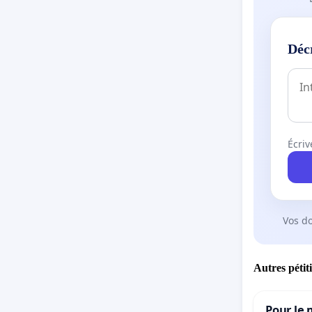
Déc
Écriv
Vos d
Autres pétit
Pour le 