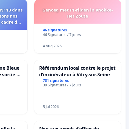
 RN113 dans
Genoeg met F1-rijden in Knokke-
eons nos
Het Zoute
e cadre de
46 signatures
46 Signatures / 7 jours
4 Aug 2026
one Bleue
Référendum local contre le projet
e sortie de
d'incinérateur à Vitry-sur-Seine
731 signatures
39 Signatures / 7 jours
5 Jul 2026
nfin la
Non aux appels d’offres de