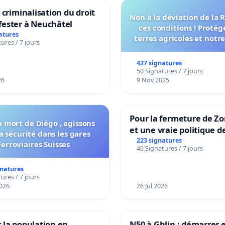
a criminalisation du droit
Non à la déviation de la
fester à Neuchâtel
ces conditions ! Protég
atures
terres agricoles et notr
ures / 7 jours
vie !
427 signatures
50 Signatures / 7 jours
26
9 Nov 2025
Pour la fermeture de Z
a mort de Diégo , agissons
et une vraie politique d
a sécurité dans les gares
la dépendance
223 signatures
Ferroviaires Suisses
40 Signatures / 7 jours
gnatures
ures / 7 jours
026
26 Jul 2026
 la population en
N50 à Ghlin : démarrer e