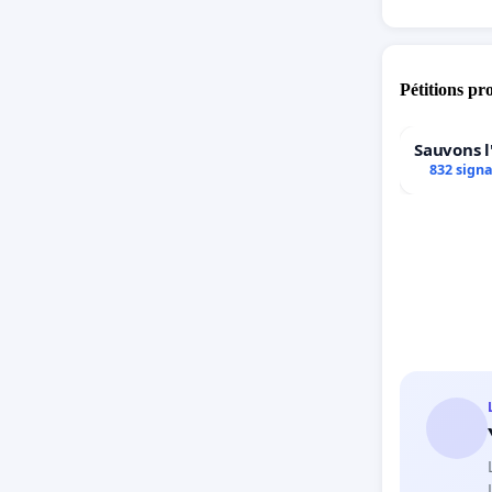
Pétitions pr
Sauvons l
832 sign