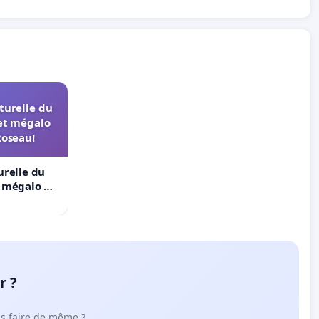
turelle du
et mégalo
Roseau!
urelle du
t mégalo du
r ?
ous faire de même ?