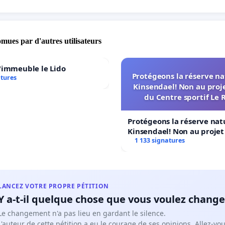
omues par d'autres utilisateurs
'immeuble le Lido
Protégeons la réserve na
atures
Kinsendael! Non au proj
du Centre sportif Le 
Protégeons la réserve nat
Kinsendael! Non au proje
Centre sportif Le Roseau!
1 133 signatures
LANCEZ VOTRE PROPRE PÉTITION
Y a-t-il quelque chose que vous voulez change
Le changement n'a pas lieu en gardant le silence.
L'auteur de cette pétition a eu le courage de ses opinions. Allez-v