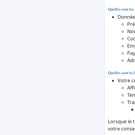
Quelles sont les
Données
Pr
Nom
Cod
Em
Pa
Adr
Quelles sont la 
Votre c
Aff
Ten
Tra
Lorsque le 
votre cons