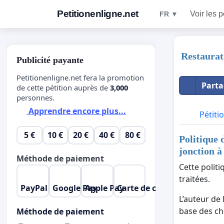
Petitionenligne.net
Voir les p
FR ▼
Restaurati
Publicité payante
Petitionenligne.net fera la promotion
Parta
de cette pétition auprès de
3,000
personnes.
Apprendre encore plus...
Pétiti
5 €
10 €
20 €
40 €
80 €
Politique 
jonction à
Méthode de paiement
Cette polit
traitées.
PayPal
Google Pay
Apple Pay
Carte de crédit
L’auteur de 
base des cho
Méthode de paiement