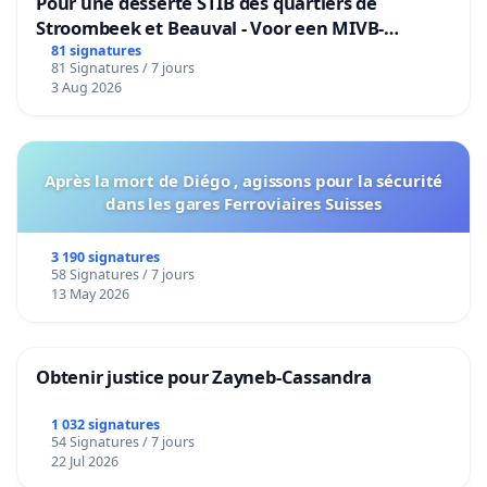
Pour une desserte STIB des quartiers de
Stroombeek et Beauval - Voor een MIVB-
bediening van de wijken Strombeek en Het
81 signatures
81 Signatures / 7 jours
Voor
3 Aug 2026
Après la mort de Diégo , agissons pour la sécurité
dans les gares Ferroviaires Suisses
3 190 signatures
58 Signatures / 7 jours
13 May 2026
Obtenir justice pour Zayneb-Cassandra
1 032 signatures
54 Signatures / 7 jours
22 Jul 2026