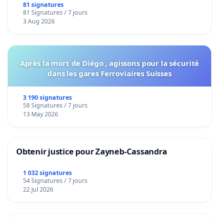
bediening van de wijken Strombeek en Het
81 signatures
81 Signatures / 7 jours
Voor
3 Aug 2026
Après la mort de Diégo , agissons pour la sécurité
dans les gares Ferroviaires Suisses
3 190 signatures
58 Signatures / 7 jours
13 May 2026
Obtenir justice pour Zayneb-Cassandra
1 032 signatures
54 Signatures / 7 jours
22 Jul 2026