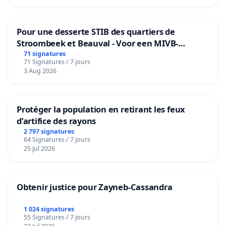
Pour une desserte STIB des quartiers de
Stroombeek et Beauval - Voor een MIVB-
bediening van de wijken Strombeek en Het
71 signatures
71 Signatures / 7 jours
Voor
3 Aug 2026
Protéger la population en retirant les feux
d’artifice des rayons
2 797 signatures
64 Signatures / 7 jours
25 Jul 2026
Obtenir justice pour Zayneb-Cassandra
1 024 signatures
55 Signatures / 7 jours