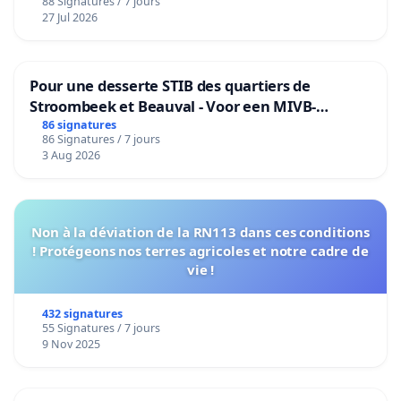
88 Signatures / 7 jours
27 Jul 2026
Pour une desserte STIB des quartiers de
Stroombeek et Beauval - Voor een MIVB-
bediening van de wijken Strombeek en Het
86 signatures
86 Signatures / 7 jours
Voor
3 Aug 2026
Non à la déviation de la RN113 dans ces conditions
! Protégeons nos terres agricoles et notre cadre de
vie !
432 signatures
55 Signatures / 7 jours
9 Nov 2025