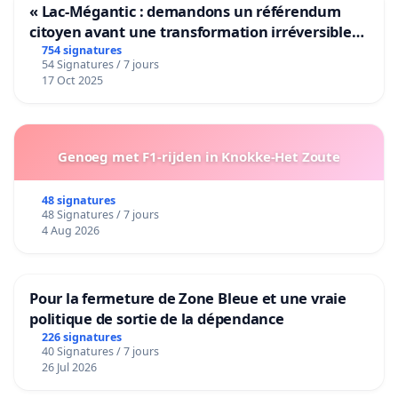
« Lac-Mégantic : demandons un référendum
citoyen avant une transformation irréversible
de notre territoire »
754 signatures
54 Signatures / 7 jours
17 Oct 2025
Genoeg met F1-rijden in Knokke-Het Zoute
48 signatures
48 Signatures / 7 jours
4 Aug 2026
Pour la fermeture de Zone Bleue et une vraie
politique de sortie de la dépendance
226 signatures
40 Signatures / 7 jours
26 Jul 2026