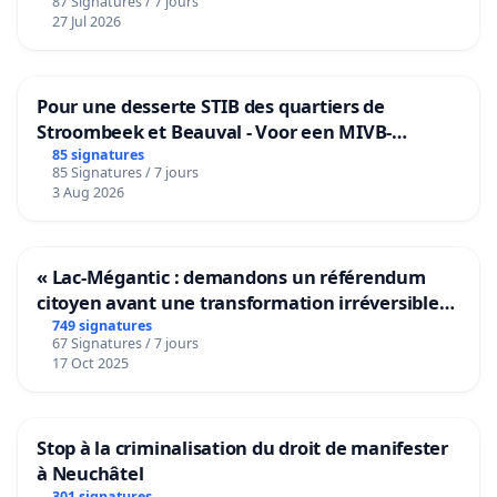
87 Signatures / 7 jours
27 Jul 2026
Pour une desserte STIB des quartiers de
Stroombeek et Beauval - Voor een MIVB-
bediening van de wijken Strombeek en Het
85 signatures
85 Signatures / 7 jours
Voor
3 Aug 2026
« Lac-Mégantic : demandons un référendum
citoyen avant une transformation irréversible
de notre territoire »
749 signatures
67 Signatures / 7 jours
17 Oct 2025
Stop à la criminalisation du droit de manifester
à Neuchâtel
301 signatures