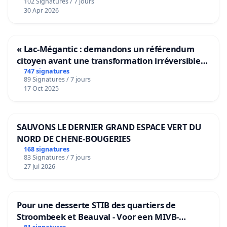
102 Signatures / 7 jours
30 Apr 2026
« Lac-Mégantic : demandons un référendum
citoyen avant une transformation irréversible
de notre territoire »
747 signatures
89 Signatures / 7 jours
17 Oct 2025
SAUVONS LE DERNIER GRAND ESPACE VERT DU
NORD DE CHENE-BOUGERIES
168 signatures
83 Signatures / 7 jours
27 Jul 2026
Pour une desserte STIB des quartiers de
Stroombeek et Beauval - Voor een MIVB-