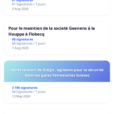
bediening van de wijken Strombeek en Het
81 signatures
81 Signatures / 7 jours
Voor
3 Aug 2026
Pour le maintien de la societé Geenens à la
Houppe à Flobecq
68 signatures
68 Signatures / 7 jours
7 Aug 2026
Après la mort de Diégo , agissons pour la sécurité
dans les gares Ferroviaires Suisses
3 190 signatures
58 Signatures / 7 jours
13 May 2026